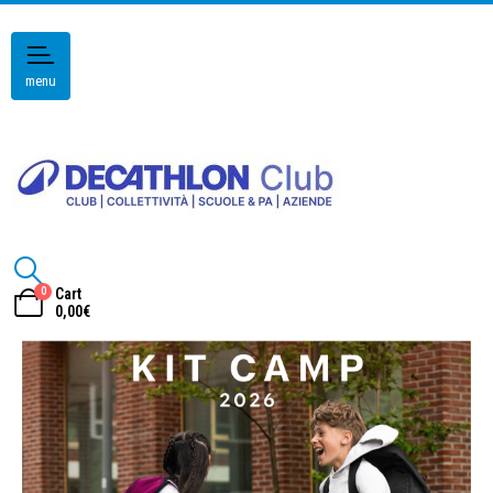
menu
0
Cart
0,00
€