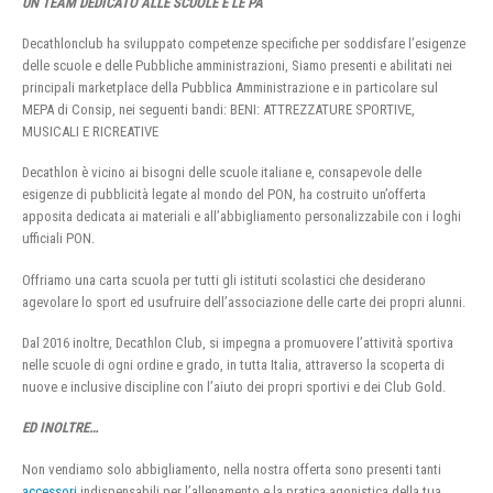
UN TEAM DEDICATO ALLE SCUOLE E LE PA
Decathlonclub ha sviluppato competenze specifiche per soddisfare l’esigenze
delle scuole e delle Pubbliche amministrazioni, Siamo presenti e abilitati nei
principali marketplace della Pubblica Amministrazione e in particolare sul
MEPA di Consip, nei seguenti bandi: BENI: ATTREZZATURE SPORTIVE,
MUSICALI E RICREATIVE
Decathlon è vicino ai bisogni delle scuole italiane e, consapevole delle
esigenze di pubblicità legate al mondo del PON, ha costruito un’offerta
apposita dedicata ai materiali e all’abbigliamento personalizzabile con i loghi
ufficiali PON.
Offriamo una carta scuola per tutti gli istituti scolastici che desiderano
agevolare lo sport ed usufruire dell’associazione delle carte dei propri alunni.
Dal 2016 inoltre, Decathlon Club, si impegna a promuovere l’attività sportiva
nelle scuole di ogni ordine e grado, in tutta Italia, attraverso la scoperta di
nuove e inclusive discipline con l’aiuto dei propri sportivi e dei Club Gold.
ED INOLTRE…
Non vendiamo solo abbigliamento, nella nostra offerta sono presenti tanti
accessori
indispensabili per l’allenamento e la pratica agonistica della tua