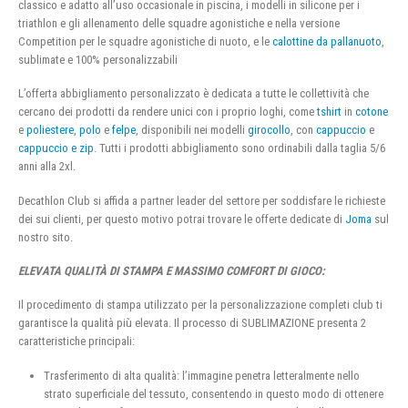
classico e adatto all’uso occasionale in piscina, i modelli in silicone per i
triathlon e gli allenamento delle squadre agonistiche e nella versione
Competition per le squadre agonistiche di nuoto, e le
calottine da pallanuoto
,
sublimate e 100% personalizzabili
L’offerta abbigliamento personalizzato è dedicata a tutte le collettività che
cercano dei prodotti da rendere unici con i proprio loghi, come
tshirt
in
cotone
e
poliestere
,
polo
e
felpe
, disponibili nei modelli
girocollo
, con
cappuccio
e
cappuccio e zip
. Tutti i prodotti abbigliamento sono ordinabili dalla taglia 5/6
anni alla 2xl.
Decathlon Club si affida a partner leader del settore per soddisfare le richieste
dei sui clienti, per questo motivo potrai trovare le offerte dedicate di
Joma
sul
nostro sito.
ELEVATA QUALITÀ DI STAMPA E MASSIMO COMFORT DI GIOCO:
Il procedimento di stampa utilizzato per la personalizzazione completi club ti
garantisce la qualità più elevata. Il processo di SUBLIMAZIONE presenta 2
caratteristiche principali:
Trasferimento di alta qualità: l’immagine penetra letteralmente nello
strato superficiale del tessuto, consentendo in questo modo di ottenere