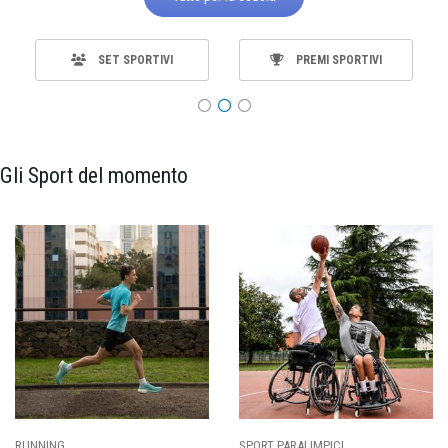
SET SPORTIVI
PREMI SPORTIVI
Gli Sport del momento
RT PARALIMPICI
CALCIO
BA