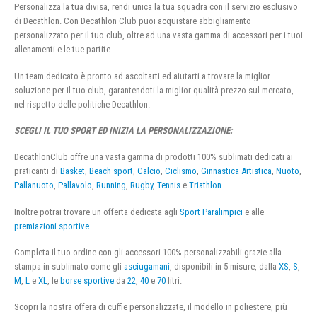
Personalizza la tua divisa, rendi unica la tua squadra con il servizio esclusivo
di Decathlon. Con Decathlon Club puoi acquistare abbigliamento
personalizzato per il tuo club, oltre ad una vasta gamma di accessori per i tuoi
allenamenti e le tue partite.
Un team dedicato è pronto ad ascoltarti ed aiutarti a trovare la miglior
soluzione per il tuo club, garantendoti la miglior qualità prezzo sul mercato,
nel rispetto delle politiche Decathlon.
SCEGLI IL TUO SPORT ED INIZIA LA PERSONALIZZAZIONE:
DecathlonClub offre una vasta gamma di prodotti 100% sublimati dedicati ai
praticanti di
Basket
,
Beach sport
,
Calcio
,
Ciclismo
,
Ginnastica Artistica
,
Nuoto
,
Pallanuoto
,
Pallavolo
,
Running
,
Rugby
,
Tennis
e
Triathlon
.
Inoltre potrai trovare un offerta dedicata agli
Sport Paralimpici
e alle
premiazioni sportive
Completa il tuo ordine con gli accessori 100% personalizzabili grazie alla
stampa in sublimato come gli
asciugamani
, disponibili in 5 misure, dalla
XS
,
S
,
M
,
L
e
XL
, le
borse sportive
da
22
,
40
e
70
litri.
Scopri la nostra offera di cuffie personalizzate, il modello in poliestere, più