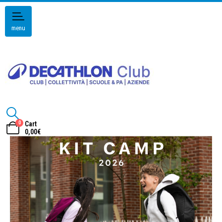
menu
0
Cart
0,00
€