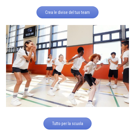
Crea le divise del tuo team
Tutto per la scuola