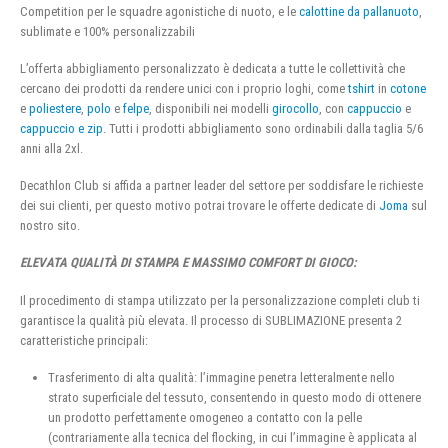
Competition per le squadre agonistiche di nuoto, e le
calottine da pallanuoto
,
sublimate e 100% personalizzabili
L’offerta abbigliamento personalizzato è dedicata a tutte le collettività che
cercano dei prodotti da rendere unici con i proprio loghi, come
tshirt
in
cotone
e
poliestere
,
polo
e
felpe
, disponibili nei modelli
girocollo
, con
cappuccio
e
cappuccio e zip
. Tutti i prodotti abbigliamento sono ordinabili dalla taglia 5/6
anni alla 2xl.
Decathlon Club si affida a partner leader del settore per soddisfare le richieste
dei sui clienti, per questo motivo potrai trovare le offerte dedicate di
Joma
sul
nostro sito.
ELEVATA QUALITÀ DI STAMPA E MASSIMO COMFORT DI GIOCO:
Il procedimento di stampa utilizzato per la personalizzazione completi club ti
garantisce la qualità più elevata. Il processo di SUBLIMAZIONE presenta 2
caratteristiche principali:
Trasferimento di alta qualità: l’immagine penetra letteralmente nello
strato superficiale del tessuto, consentendo in questo modo di ottenere
un prodotto perfettamente omogeneo a contatto con la pelle
(contrariamente alla tecnica del flocking, in cui l’immagine è applicata al