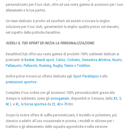
personalizzato per il tuo club, oltre ad una vasta gamma di accessori per i tuoi
allenamenti e le tue partite.
Un team dedicato è pronto ad ascoltarti ed aiutarti a trovare la miglior
soluzione per il tuo club, garantendoti la miglior qualità prezzo sul mercato,
nel rispetto delle politiche Decathlon.
SCEGLI IL TUO SPORT ED INIZIA LA PERSONALIZZAZIONE:
DecathlonClub offre una vasta gamma di prodotti 100% sublimati dedicati ai
praticanti di
Basket
,
Beach sport
,
Calcio
,
Ciclismo
,
Ginnastica Artistica
,
Nuoto
,
Pallanuoto
,
Pallavolo
,
Running
,
Rugby
,
Tennis
e
Triathlon
.
Inoltre potrai trovare un offerta dedicata agli
Sport Paralimpici
e alle
premiazioni sportive
Completa il tuo ordine con gli accessori 100% personalizzabili grazie alla
stampa in sublimato come gli
asciugamani
, disponibili in 5 misure, dalla
XS
,
S
,
M
,
L
e
XL
, le
borse sportive
da
22
,
40
e
70
litri.
Scopri la nostra offera di cuffie personalizzate, il modello in poliestere, più
classico e adatto all’uso occasionale in piscina, i modelli in silicone per i
triathlon e gli allenamento delle squadre agonistiche e nella versione