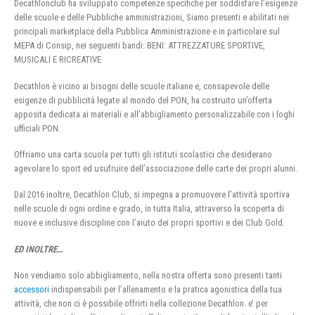
Decathlonclub ha sviluppato competenze specifiche per soddisfare l’esigenze
delle scuole e delle Pubbliche amministrazioni, Siamo presenti e abilitati nei
principali marketplace della Pubblica Amministrazione e in particolare sul
MEPA di Consip, nei seguenti bandi: BENI: ATTREZZATURE SPORTIVE,
MUSICALI E RICREATIVE
Decathlon è vicino ai bisogni delle scuole italiane e, consapevole delle
esigenze di pubblicità legate al mondo del PON, ha costruito un’offerta
apposita dedicata ai materiali e all’abbigliamento personalizzabile con i loghi
ufficiali PON.
Offriamo una carta scuola per tutti gli istituti scolastici che desiderano
agevolare lo sport ed usufruire dell’associazione delle carte dei propri alunni.
Dal 2016 inoltre, Decathlon Club, si impegna a promuovere l’attività sportiva
nelle scuole di ogni ordine e grado, in tutta Italia, attraverso la scoperta di
nuove e inclusive discipline con l’aiuto dei propri sportivi e dei Club Gold.
ED INOLTRE…
Non vendiamo solo abbigliamento, nella nostra offerta sono presenti tanti
accessori
indispensabili per l’allenamento e la pratica agonistica della tua
attività, che non ci è possibile offrirti nella collezione Decathlon. e’ per