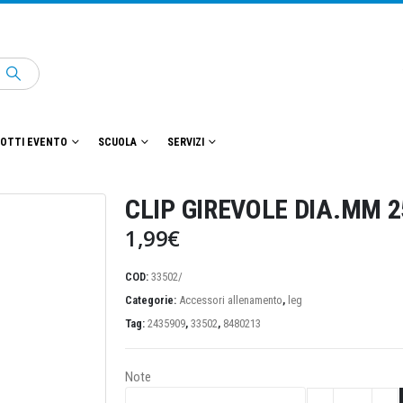
OTTI EVENTO
SCUOLA
SERVIZI
CLIP GIREVOLE DIA.MM 
1,99
€
COD:
33502/
Categorie:
Accessori allenamento
,
leg
Tag:
2435909
,
33502
,
8480213
Note