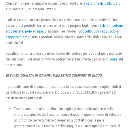
Competition per le squadre agonistiche di nuoto, e le
calottine da pallanuoto
,
sublimate e 100% personalizzabili
L’offerta abbigliamento personalizzato è dedicata a tutte le collettività che
cercano dei prodotti da rendere unici con i proprio loghi, come
tshirt
in
cotone
e
poliestere
,
polo
e
felpe
, disponibili nei modelli
girocollo
, con
cappuccio
e
cappuccio e zip
. Tutti i prodotti abbigliamento sono ordinabili dalla taglia 5/6
anni alla 2xl.
Decathlon Club si affida a partner leader del settore per soddisfare le richieste
dei sui clienti, per questo motivo potrai trovare le offerte dedicate di
Joma
sul
nostro sito.
ELEVATA QUALITÀ DI STAMPA E MASSIMO COMFORT DI GIOCO:
Il procedimento di stampa utilizzato per la personalizzazione completi club ti
garantisce la qualità più elevata. Il processo di SUBLIMAZIONE presenta 2
caratteristiche principali:
Trasferimento di alta qualità: l’immagine penetra letteralmente nello
strato superficiale del tessuto, consentendo in questo modo di ottenere
un prodotto perfettamente omogeneo a contatto con la pelle
(contrariamente alla tecnica del flocking, in cui l’immagine è applicata al