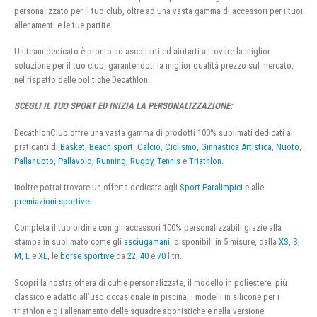
personalizzato per il tuo club, oltre ad una vasta gamma di accessori per i tuoi
allenamenti e le tue partite.
Un team dedicato è pronto ad ascoltarti ed aiutarti a trovare la miglior
soluzione per il tuo club, garantendoti la miglior qualità prezzo sul mercato,
nel rispetto delle politiche Decathlon.
SCEGLI IL TUO SPORT ED INIZIA LA PERSONALIZZAZIONE:
DecathlonClub offre una vasta gamma di prodotti 100% sublimati dedicati ai
praticanti di
Basket
,
Beach sport
,
Calcio
,
Ciclismo
,
Ginnastica Artistica
,
Nuoto
,
Pallanuoto
,
Pallavolo
,
Running
,
Rugby
,
Tennis
e
Triathlon
.
Inoltre potrai trovare un offerta dedicata agli
Sport Paralimpici
e alle
premiazioni sportive
Completa il tuo ordine con gli accessori 100% personalizzabili grazie alla
stampa in sublimato come gli
asciugamani
, disponibili in 5 misure, dalla
XS
,
S
,
M
,
L
e
XL
, le
borse sportive
da
22
,
40
e
70
litri.
Scopri la nostra offera di cuffie personalizzate, il modello in poliestere, più
classico e adatto all’uso occasionale in piscina, i modelli in silicone per i
triathlon e gli allenamento delle squadre agonistiche e nella versione