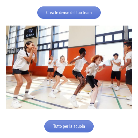
Crea le divise del tuo team
Tutto per la scuola