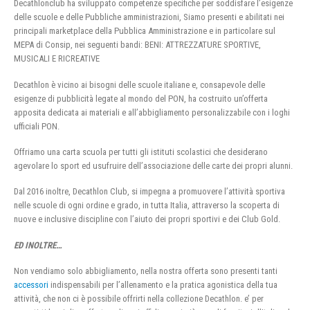
Decathlonclub ha sviluppato competenze specifiche per soddisfare l’esigenze
delle scuole e delle Pubbliche amministrazioni, Siamo presenti e abilitati nei
principali marketplace della Pubblica Amministrazione e in particolare sul
MEPA di Consip, nei seguenti bandi: BENI: ATTREZZATURE SPORTIVE,
MUSICALI E RICREATIVE
Decathlon è vicino ai bisogni delle scuole italiane e, consapevole delle
esigenze di pubblicità legate al mondo del PON, ha costruito un’offerta
apposita dedicata ai materiali e all’abbigliamento personalizzabile con i loghi
ufficiali PON.
Offriamo una carta scuola per tutti gli istituti scolastici che desiderano
agevolare lo sport ed usufruire dell’associazione delle carte dei propri alunni.
Dal 2016 inoltre, Decathlon Club, si impegna a promuovere l’attività sportiva
nelle scuole di ogni ordine e grado, in tutta Italia, attraverso la scoperta di
nuove e inclusive discipline con l’aiuto dei propri sportivi e dei Club Gold.
ED INOLTRE…
Non vendiamo solo abbigliamento, nella nostra offerta sono presenti tanti
accessori
indispensabili per l’allenamento e la pratica agonistica della tua
attività, che non ci è possibile offrirti nella collezione Decathlon. e’ per