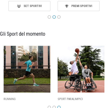
SET SPORTIVI
PREMI SPORTIVI
Gli Sport del momento
ING
SPORT PARALIMPICI
CALCI