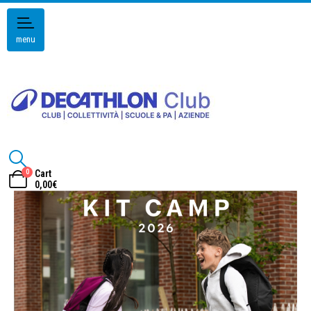
menu
0
Cart
0,00
€