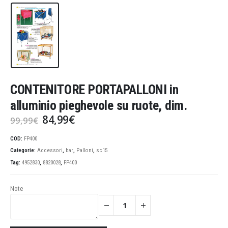
CONTENITORE PORTAPALLONI in
alluminio pieghevole su ruote, dim.
Il
Il
84,99
€
99,99
€
prezzo
prezzo
originale
attuale
COD:
FP400
era:
è:
Categorie:
Accessori
,
bar
,
Palloni
,
sc15
99,99€.
84,99€.
Tag:
4952830
,
8820028
,
FP400
Note