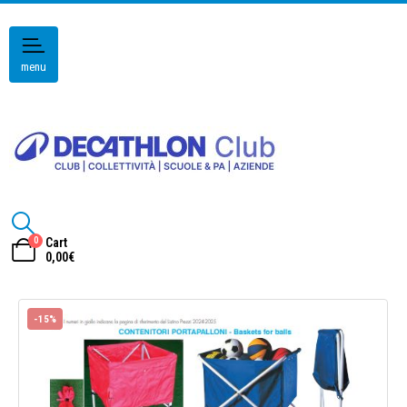
menu
0
Cart
0,00
€
-15%