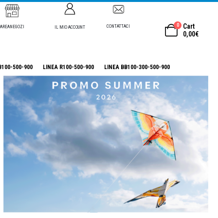
0
Cart
CONTATTACI
AREANEGOZI
IL MIO ACCOUNT
0,00
€
B100-500-900
LINEA R100-500-900
LINEA BB100-300-500-900