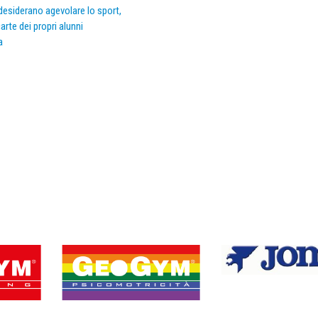
e desiderano agevolare lo sport,
arte dei propri alunni
a