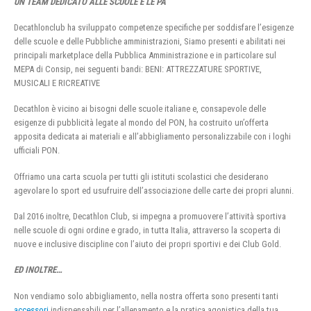
UN TEAM DEDICATO ALLE SCUOLE E LE PA
Decathlonclub ha sviluppato competenze specifiche per soddisfare l’esigenze
delle scuole e delle Pubbliche amministrazioni, Siamo presenti e abilitati nei
principali marketplace della Pubblica Amministrazione e in particolare sul
MEPA di Consip, nei seguenti bandi: BENI: ATTREZZATURE SPORTIVE,
MUSICALI E RICREATIVE
Decathlon è vicino ai bisogni delle scuole italiane e, consapevole delle
esigenze di pubblicità legate al mondo del PON, ha costruito un’offerta
apposita dedicata ai materiali e all’abbigliamento personalizzabile con i loghi
ufficiali PON.
Offriamo una carta scuola per tutti gli istituti scolastici che desiderano
agevolare lo sport ed usufruire dell’associazione delle carte dei propri alunni.
Dal 2016 inoltre, Decathlon Club, si impegna a promuovere l’attività sportiva
nelle scuole di ogni ordine e grado, in tutta Italia, attraverso la scoperta di
nuove e inclusive discipline con l’aiuto dei propri sportivi e dei Club Gold.
ED INOLTRE…
Non vendiamo solo abbigliamento, nella nostra offerta sono presenti tanti
accessori
indispensabili per l’allenamento e la pratica agonistica della tua