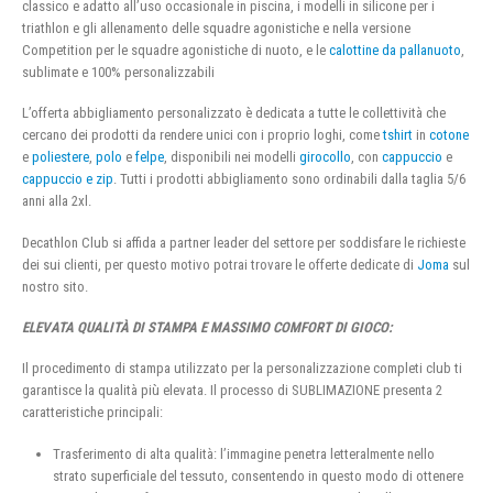
classico e adatto all’uso occasionale in piscina, i modelli in silicone per i
triathlon e gli allenamento delle squadre agonistiche e nella versione
Competition per le squadre agonistiche di nuoto, e le
calottine da pallanuoto
,
sublimate e 100% personalizzabili
L’offerta abbigliamento personalizzato è dedicata a tutte le collettività che
cercano dei prodotti da rendere unici con i proprio loghi, come
tshirt
in
cotone
e
poliestere
,
polo
e
felpe
, disponibili nei modelli
girocollo
, con
cappuccio
e
cappuccio e zip
. Tutti i prodotti abbigliamento sono ordinabili dalla taglia 5/6
anni alla 2xl.
Decathlon Club si affida a partner leader del settore per soddisfare le richieste
dei sui clienti, per questo motivo potrai trovare le offerte dedicate di
Joma
sul
nostro sito.
ELEVATA QUALITÀ DI STAMPA E MASSIMO COMFORT DI GIOCO:
Il procedimento di stampa utilizzato per la personalizzazione completi club ti
garantisce la qualità più elevata. Il processo di SUBLIMAZIONE presenta 2
caratteristiche principali:
Trasferimento di alta qualità: l’immagine penetra letteralmente nello
strato superficiale del tessuto, consentendo in questo modo di ottenere