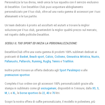
Personalizza la tua divisa, rendi unica la tua squadra con il servizio esclusivo
di Decathlon. Con Decathlon Club puoi acquistare abbigliamento
personalizzato per il tuo club, oltre ad una vasta gamma di accessori per i tuoi
allenamenti e le tue partite.
Un team dedicato è pronto ad ascoltarti ed aiutarti a trovare la miglior
soluzione per il tuo club, garantendoti la miglior qualità prezzo sul mercato,
nel rispetto delle politiche Decathlon.
SCEGLI IL TUO SPORT ED INIZIA LA PERSONALIZZAZIONE:
DecathlonClub offre una vasta gamma di prodotti 100% sublimati dedicati ai
praticanti di
Basket
,
Beach sport
,
Calcio
,
Ciclismo
,
Ginnastica Artistica
,
Nuoto
,
Pallanuoto
,
Pallavolo
,
Running
,
Rugby
,
Tennis
e
Triathlon
.
Inoltre potrai trovare un offerta dedicata agli
Sport Paralimpici
e alle
premiazioni sportive
Completa il tuo ordine con gli accessori 100% personalizzabili grazie alla
stampa in sublimato come gli
asciugamani
, disponibili in 5 misure, dalla
XS
,
S
,
M
,
L
e
XL
, le
borse sportive
da
22
,
40
e
70
litri.
Scopri la nostra offera di cuffie personalizzate, il modello in poliestere, più