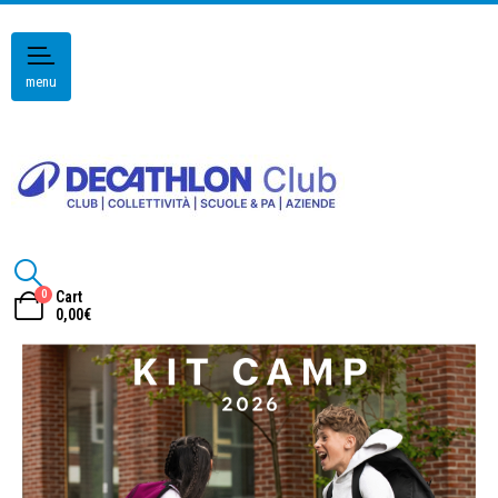
menu
0
Cart
0,00
€