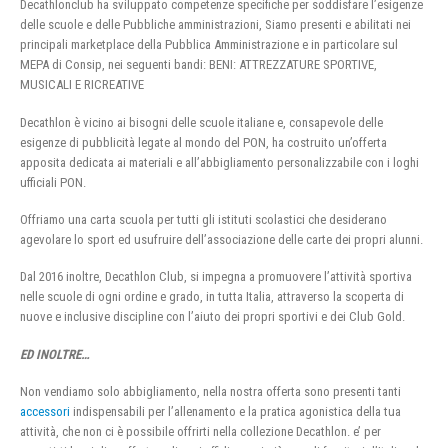
Decathlonclub ha sviluppato competenze specifiche per soddisfare l’esigenze
delle scuole e delle Pubbliche amministrazioni, Siamo presenti e abilitati nei
principali marketplace della Pubblica Amministrazione e in particolare sul
MEPA di Consip, nei seguenti bandi: BENI: ATTREZZATURE SPORTIVE,
MUSICALI E RICREATIVE
Decathlon è vicino ai bisogni delle scuole italiane e, consapevole delle
esigenze di pubblicità legate al mondo del PON, ha costruito un’offerta
apposita dedicata ai materiali e all’abbigliamento personalizzabile con i loghi
ufficiali PON.
Offriamo una carta scuola per tutti gli istituti scolastici che desiderano
agevolare lo sport ed usufruire dell’associazione delle carte dei propri alunni.
Dal 2016 inoltre, Decathlon Club, si impegna a promuovere l’attività sportiva
nelle scuole di ogni ordine e grado, in tutta Italia, attraverso la scoperta di
nuove e inclusive discipline con l’aiuto dei propri sportivi e dei Club Gold.
ED INOLTRE…
Non vendiamo solo abbigliamento, nella nostra offerta sono presenti tanti
accessori
indispensabili per l’allenamento e la pratica agonistica della tua
attività, che non ci è possibile offrirti nella collezione Decathlon. e’ per