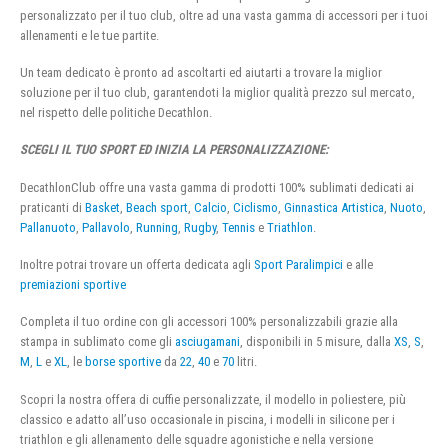
personalizzato per il tuo club, oltre ad una vasta gamma di accessori per i tuoi
allenamenti e le tue partite.
Un team dedicato è pronto ad ascoltarti ed aiutarti a trovare la miglior
soluzione per il tuo club, garantendoti la miglior qualità prezzo sul mercato,
nel rispetto delle politiche Decathlon.
SCEGLI IL TUO SPORT ED INIZIA LA PERSONALIZZAZIONE:
DecathlonClub offre una vasta gamma di prodotti 100% sublimati dedicati ai
praticanti di
Basket
,
Beach sport
,
Calcio
,
Ciclismo
,
Ginnastica Artistica
,
Nuoto
,
Pallanuoto
,
Pallavolo
,
Running
,
Rugby
,
Tennis
e
Triathlon
.
Inoltre potrai trovare un offerta dedicata agli
Sport Paralimpici
e alle
premiazioni sportive
Completa il tuo ordine con gli accessori 100% personalizzabili grazie alla
stampa in sublimato come gli
asciugamani
, disponibili in 5 misure, dalla
XS
,
S
,
M
,
L
e
XL
, le
borse sportive
da
22
,
40
e
70
litri.
Scopri la nostra offera di cuffie personalizzate, il modello in poliestere, più
classico e adatto all’uso occasionale in piscina, i modelli in silicone per i
triathlon e gli allenamento delle squadre agonistiche e nella versione