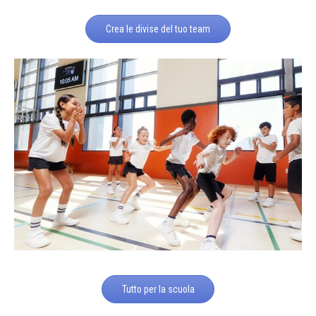
Crea le divise del tuo team
Tutto per la scuola