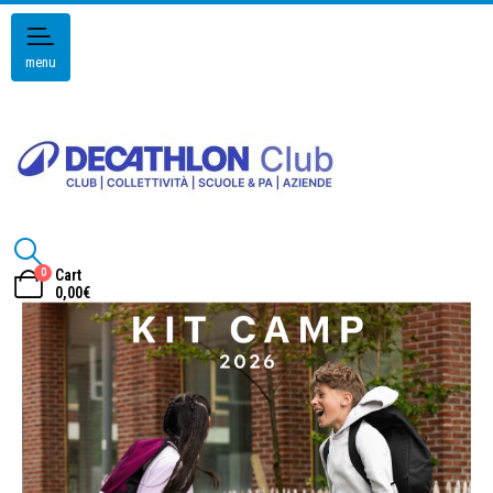
menu
0
Cart
0,00
€