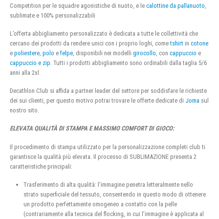
Competition per le squadre agonistiche di nuoto, e le
calottine da pallanuoto
,
sublimate e 100% personalizzabili
L’offerta abbigliamento personalizzato è dedicata a tutte le collettività che
cercano dei prodotti da rendere unici con i proprio loghi, come
tshirt
in
cotone
e
poliestere
,
polo
e
felpe
, disponibili nei modelli
girocollo
, con
cappuccio
e
cappuccio e zip
. Tutti i prodotti abbigliamento sono ordinabili dalla taglia 5/6
anni alla 2xl.
Decathlon Club si affida a partner leader del settore per soddisfare le richieste
dei sui clienti, per questo motivo potrai trovare le offerte dedicate di
Joma
sul
nostro sito.
ELEVATA QUALITÀ DI STAMPA E MASSIMO COMFORT DI GIOCO:
Il procedimento di stampa utilizzato per la personalizzazione completi club ti
garantisce la qualità più elevata. Il processo di SUBLIMAZIONE presenta 2
caratteristiche principali:
Trasferimento di alta qualità: l’immagine penetra letteralmente nello
strato superficiale del tessuto, consentendo in questo modo di ottenere
un prodotto perfettamente omogeneo a contatto con la pelle
(contrariamente alla tecnica del flocking, in cui l’immagine è applicata al