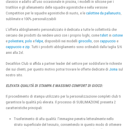
classico e adatto all’uso occasionale in piscina, i modelli in silicone per i
triathlon e gli allenamento delle squadre agonistiche e nella versione
Competition per le squadre agonistiche di nuoto, e le
calottine da pallanuoto
,
sublimate e 100% personalizzabili
L’offerta abbigliamento personalizzato è dedicata a tutte le collettività che
cercano dei prodotti da rendere unici con i proprio loghi, come
tshirt
in
cotone
e
poliestere
,
polo
e
felpe
, disponibili nei modelli
girocollo
, con
cappuccio
e
cappuccio e zip
. Tutti i prodotti abbigliamento sono ordinabili dalla taglia 5/6
anni alla 2xl.
Decathlon Club si affida a partner leader del settore per soddisfare le richieste
dei sui clienti, per questo motivo potrai trovare le offerte dedicate di
Joma
sul
nostro sito.
ELEVATA QUALITÀ DI STAMPA E MASSIMO COMFORT DI GIOCO:
Il procedimento di stampa utilizzato per la personalizzazione completi club ti
garantisce la qualità più elevata. Il processo di SUBLIMAZIONE presenta 2
caratteristiche principali:
Trasferimento di alta qualità: l’immagine penetra letteralmente nello
strato superficiale del tessuto, consentendo in questo modo di ottenere