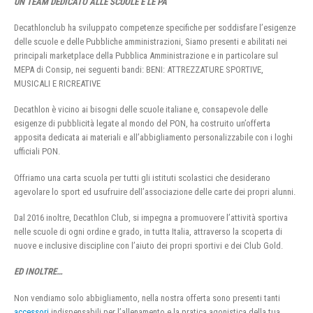
UN TEAM DEDICATO ALLE SCUOLE E LE PA
Decathlonclub ha sviluppato competenze specifiche per soddisfare l’esigenze
delle scuole e delle Pubbliche amministrazioni, Siamo presenti e abilitati nei
principali marketplace della Pubblica Amministrazione e in particolare sul
MEPA di Consip, nei seguenti bandi: BENI: ATTREZZATURE SPORTIVE,
MUSICALI E RICREATIVE
Decathlon è vicino ai bisogni delle scuole italiane e, consapevole delle
esigenze di pubblicità legate al mondo del PON, ha costruito un’offerta
apposita dedicata ai materiali e all’abbigliamento personalizzabile con i loghi
ufficiali PON.
Offriamo una carta scuola per tutti gli istituti scolastici che desiderano
agevolare lo sport ed usufruire dell’associazione delle carte dei propri alunni.
Dal 2016 inoltre, Decathlon Club, si impegna a promuovere l’attività sportiva
nelle scuole di ogni ordine e grado, in tutta Italia, attraverso la scoperta di
nuove e inclusive discipline con l’aiuto dei propri sportivi e dei Club Gold.
ED INOLTRE…
Non vendiamo solo abbigliamento, nella nostra offerta sono presenti tanti
accessori
indispensabili per l’allenamento e la pratica agonistica della tua