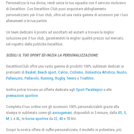
Personalizza la tua divisa, rendi unica la tua squadra con il servizio esclusivo
di Decathlon. Con Decathlon Club puoi acquistare abbigliamento
personalizzato per il tuo club, oltre ad una vasta gamma di accessori per i tuoi
allenamenti e le tue partite.
Un team dedicato è pronto ad ascoltarti ed aiutarti a trovare la miglior
soluzione per il tuo club, garantendoti la miglior qualità prezzo sul mercato,
nel rispetto delle politiche Decathlon.
SCEGLI IL TUO SPORT ED INIZIA LA PERSONALIZZAZIONE:
DecathlonClub offre una vasta gamma di prodotti 100% sublimati dedicati ai
praticanti di
Basket
,
Beach sport
,
Calcio
,
Ciclismo
,
Ginnastica Artistica
,
Nuoto
,
Pallanuoto
,
Pallavolo
,
Running
,
Rugby
,
Tennis
e
Triathlon
.
Inoltre potrai trovare un offerta dedicata agli
Sport Paralimpici
e alle
premiazioni sportive
Completa il tuo ordine con gli accessori 100% personalizzabili grazie alla
stampa in sublimato come gli
asciugamani
, disponibili in 5 misure, dalla
XS
,
S
,
M
,
L
e
XL
, le
borse sportive
da
22
,
40
e
70
litri.
Scopri la nostra offera di cuffie personalizzate, il modello in poliestere, più