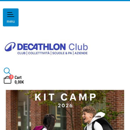
menu
0
Cart
0,00
€