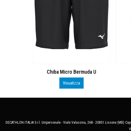
ket Jr
Chiba Micro Bermuda U
Visualizza
DECATHLON ITALIA S.r.l. Unipersonale - Viale Valassina, 268 - 20851 Lissone (MB) Cap.
V