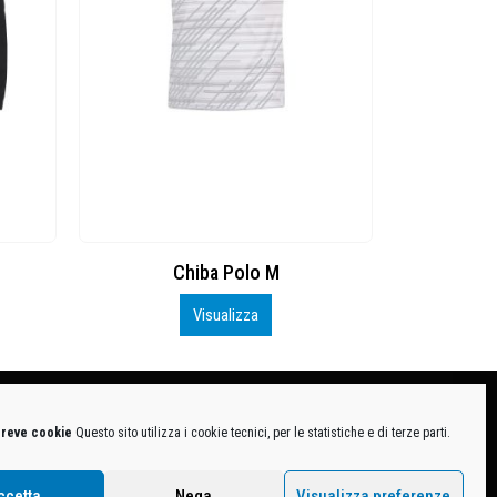
Chiba Polo M
Chi
Visualizza
breve cookie
Questo sito utilizza i cookie tecnici, per le statistiche e di terze parti.
MB-1370021 - P.IVA. 11005760159 - Direzione e coordinamento art. 2497 C.C. DECATHLON SA,
ive.
ccetta
Nega
Visualizza preferenze