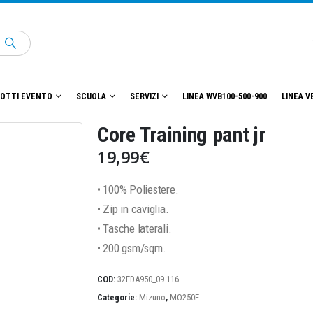
OTTI EVENTO
SCUOLA
SERVIZI
LINEA WVB100-500-900
LINEA V
Core Training pant jr
19,99
€
• 100% Poliestere.
• Zip in caviglia.
• Tasche laterali.
• 200 gsm/sqm.
COD:
32EDA950_09.116
Categorie:
Mizuno
,
MO250E