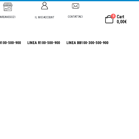
0
Cart
CONTATTACI
AREANEGOZI
IL MIO ACCOUNT
0,00
€
B100-500-900
LINEA R100-500-900
LINEA BB100-300-500-900