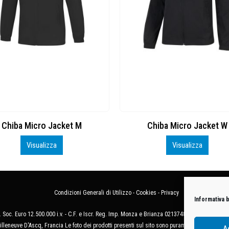
Chiba Micro Jacket M
Chiba Micro Jacket W
Visualizza
Visualizza
Condizioni Generali di Utilizzo
-
Cookies
-
Privacy
Informativa 
 Soc. Euro 12.500.000 i.v. - C.F. e Iscr. Reg. Imp. Monza e Brianza 02137480964 - R.E.A. 
illeneuve D'Ascq, Francia Le foto dei prodotti presenti sul sito sono puramente esemplificat
A