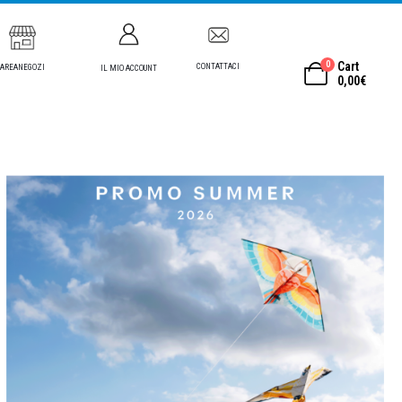
0
Cart
CONTATTACI
AREANEGOZI
IL MIO ACCOUNT
0,00
€