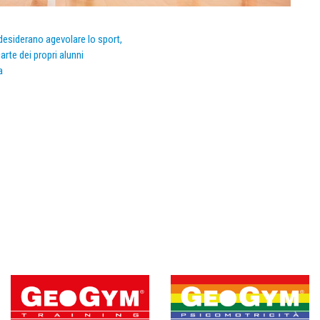
e desiderano agevolare lo sport,
arte dei propri alunni
a