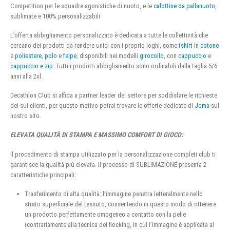
Competition per le squadre agonistiche di nuoto, e le
calottine da pallanuoto
,
sublimate e 100% personalizzabili
L’offerta abbigliamento personalizzato è dedicata a tutte le collettività che
cercano dei prodotti da rendere unici con i proprio loghi, come
tshirt
in
cotone
e
poliestere
,
polo
e
felpe
, disponibili nei modelli
girocollo
, con
cappuccio
e
cappuccio e zip
. Tutti i prodotti abbigliamento sono ordinabili dalla taglia 5/6
anni alla 2xl.
Decathlon Club si affida a partner leader del settore per soddisfare le richieste
dei sui clienti, per questo motivo potrai trovare le offerte dedicate di
Joma
sul
nostro sito.
ELEVATA QUALITÀ DI STAMPA E MASSIMO COMFORT DI GIOCO:
Il procedimento di stampa utilizzato per la personalizzazione completi club ti
garantisce la qualità più elevata. Il processo di SUBLIMAZIONE presenta 2
caratteristiche principali:
Trasferimento di alta qualità: l’immagine penetra letteralmente nello
strato superficiale del tessuto, consentendo in questo modo di ottenere
un prodotto perfettamente omogeneo a contatto con la pelle
(contrariamente alla tecnica del flocking, in cui l’immagine è applicata al