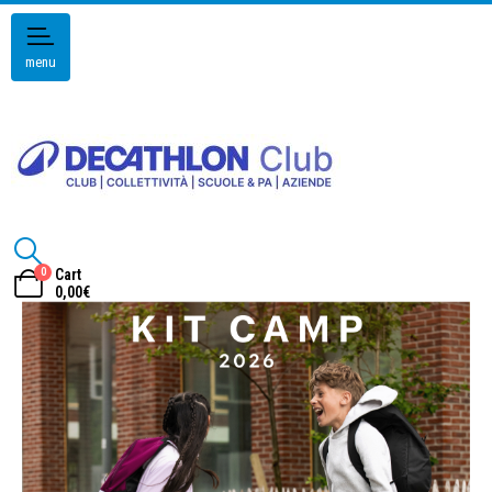
menu
0
Cart
0,00
€