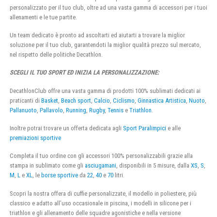
personalizzato per il tuo club, oltre ad una vasta gamma di accessori per i tuoi
allenamenti e le tue partite.
Un team dedicato è pronto ad ascoltarti ed aiutarti a trovare la miglior
soluzione per il tuo club, garantendoti la miglior qualità prezzo sul mercato,
nel rispetto delle politiche Decathlon.
SCEGLI IL TUO SPORT ED INIZIA LA PERSONALIZZAZIONE:
DecathlonClub offre una vasta gamma di prodotti 100% sublimati dedicati ai
praticanti di
Basket
,
Beach sport
,
Calcio
,
Ciclismo
,
Ginnastica Artistica
,
Nuoto
,
Pallanuoto
,
Pallavolo
,
Running
,
Rugby
,
Tennis
e
Triathlon
.
Inoltre potrai trovare un offerta dedicata agli
Sport Paralimpici
e alle
premiazioni sportive
Completa il tuo ordine con gli accessori 100% personalizzabili grazie alla
stampa in sublimato come gli
asciugamani
, disponibili in 5 misure, dalla
XS
,
S
,
M
,
L
e
XL
, le
borse sportive
da
22
,
40
e
70
litri.
Scopri la nostra offera di cuffie personalizzate, il modello in poliestere, più
classico e adatto all’uso occasionale in piscina, i modelli in silicone per i
triathlon e gli allenamento delle squadre agonistiche e nella versione