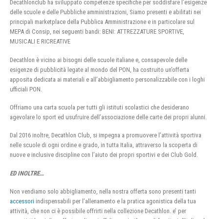
Decathlonclub ha sviluppato competenze specifiche per soddisfare l’esigenze
delle scuole e delle Pubbliche amministrazioni, Siamo presenti e abilitati nei
principali marketplace della Pubblica Amministrazione e in particolare sul
MEPA di Consip, nei seguenti bandi: BENI: ATTREZZATURE SPORTIVE,
MUSICALI E RICREATIVE
Decathlon è vicino ai bisogni delle scuole italiane e, consapevole delle
esigenze di pubblicità legate al mondo del PON, ha costruito un’offerta
apposita dedicata ai materiali e all’abbigliamento personalizzabile con i loghi
ufficiali PON.
Offriamo una carta scuola per tutti gli istituti scolastici che desiderano
agevolare lo sport ed usufruire dell’associazione delle carte dei propri alunni.
Dal 2016 inoltre, Decathlon Club, si impegna a promuovere l’attività sportiva
nelle scuole di ogni ordine e grado, in tutta Italia, attraverso la scoperta di
nuove e inclusive discipline con l’aiuto dei propri sportivi e dei Club Gold.
ED INOLTRE…
Non vendiamo solo abbigliamento, nella nostra offerta sono presenti tanti
accessori
indispensabili per l’allenamento e la pratica agonistica della tua
attività, che non ci è possibile offrirti nella collezione Decathlon. e’ per