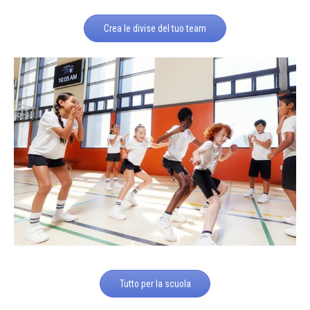
Crea le divise del tuo team
Tutto per la scuola