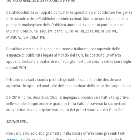
UN TEAM DEDICATO ALLE SCUOLE E LE PA
Decathlonclub ha sviluppato competenze specifiche per soddisfare l’esigenze
delle scuole e delle Pubbliche amministrazioni, Siamo presenti e abilitati nei
principali marketplace della Pubblica Amministrazione e in particolare sul
MEPA di Consip, nei seguenti bandi: BENI: ATTREZZATURE SPORTIVE,
MUSICALI E RICREATIVE
Decathlon è vicino ai bisogni delle scuole italiane e, consapevole delle
esigenze di pubblicità legate al mondo del PON, ha costruito un’offerta
apposita dedicata ai materiali e all’abbigliamento personalizzabile con i loghi
ufficiali PON.
Offriamo una carta scuola per tutti gli istituti scolastici che desiderano
agevolare lo sport ed usufruire dell’associazione delle carte dei propri alunni.
Dal 2016 inoltre, Decathlon Club, si impegna a promuovere l’attività sportiva
nelle scuole di ogni ordine e grado, in tutta Italia, attraverso la scoperta di
nuove e inclusive discipline con l’aiuto dei propri sportivi e dei Club Gold.
ED INOLTRE…
Non vendiamo solo abbigliamento, nella nostra offerta sono presenti tanti
accessori
indispensabili per l’allenamento e la pratica agonistica della tua