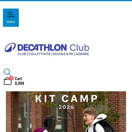
menu
0
Cart
0,00
€