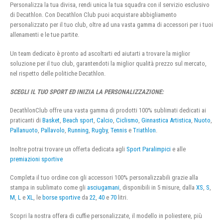
Personalizza la tua divisa, rendi unica la tua squadra con il servizio esclusivo
di Decathlon. Con Decathlon Club puoi acquistare abbigliamento
personalizzato per il tuo club, oltre ad una vasta gamma di accessori per i tuoi
allenamenti e le tue partite.
Un team dedicato è pronto ad ascoltarti ed aiutarti a trovare la miglior
soluzione per il tuo club, garantendoti la miglior qualità prezzo sul mercato,
nel rispetto delle politiche Decathlon.
SCEGLI IL TUO SPORT ED INIZIA LA PERSONALIZZAZIONE:
DecathlonClub offre una vasta gamma di prodotti 100% sublimati dedicati ai
praticanti di
Basket
,
Beach sport
,
Calcio
,
Ciclismo
,
Ginnastica Artistica
,
Nuoto
,
Pallanuoto
,
Pallavolo
,
Running
,
Rugby
,
Tennis
e
Triathlon
.
Inoltre potrai trovare un offerta dedicata agli
Sport Paralimpici
e alle
premiazioni sportive
Completa il tuo ordine con gli accessori 100% personalizzabili grazie alla
stampa in sublimato come gli
asciugamani
, disponibili in 5 misure, dalla
XS
,
S
,
M
,
L
e
XL
, le
borse sportive
da
22
,
40
e
70
litri.
Scopri la nostra offera di cuffie personalizzate, il modello in poliestere, più