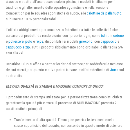
classico e adatto all’uso occasionale in piscina, i modelli in silicone per i
triathlon e gli allenamento delle squadre agonistiche e nella versione
Competition per le squadre agonistiche di nuoto, e le
calottine da pallanuoto
,
sublimate e 100% personalizzabili
L’offerta abbigliamento personalizzato è dedicata a tutte le collettività che
cercano dei prodotti da rendere unici con i proprio loghi, come
tshirt
in
cotone
e
poliestere
,
polo
e
felpe
, disponibili nei modelli
girocollo
, con
cappuccio
e
cappuccio e zip
. Tutti i prodotti abbigliamento sono ordinabili dalla taglia 5/6
anni alla 2xl.
Decathlon Club si affida a partner leader del settore per soddisfare le richieste
dei sui clienti, per questo motivo potrai trovare le offerte dedicate di
Joma
sul
nostro sito.
ELEVATA QUALITÀ DI STAMPA E MASSIMO COMFORT DI GIOCO:
Il procedimento di stampa utilizzato per la personalizzazione completi club ti
garantisce la qualità più elevata. Il processo di SUBLIMAZIONE presenta 2
caratteristiche principali:
Trasferimento di alta qualità: l’immagine penetra letteralmente nello
strato superficiale del tessuto, consentendo in questo modo di ottenere