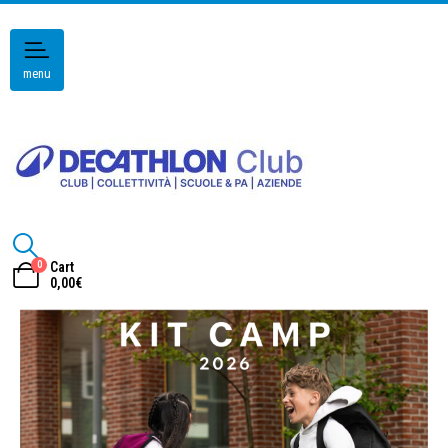
menu
0
Cart
0,00
€