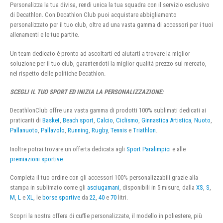
Personalizza la tua divisa, rendi unica la tua squadra con il servizio esclusivo
di Decathlon. Con Decathlon Club puoi acquistare abbigliamento
personalizzato per il tuo club, oltre ad una vasta gamma di accessori per i tuoi
allenamenti e le tue partite.
Un team dedicato è pronto ad ascoltarti ed aiutarti a trovare la miglior
soluzione per il tuo club, garantendoti la miglior qualità prezzo sul mercato,
nel rispetto delle politiche Decathlon.
SCEGLI IL TUO SPORT ED INIZIA LA PERSONALIZZAZIONE:
DecathlonClub offre una vasta gamma di prodotti 100% sublimati dedicati ai
praticanti di
Basket
,
Beach sport
,
Calcio
,
Ciclismo
,
Ginnastica Artistica
,
Nuoto
,
Pallanuoto
,
Pallavolo
,
Running
,
Rugby
,
Tennis
e
Triathlon
.
Inoltre potrai trovare un offerta dedicata agli
Sport Paralimpici
e alle
premiazioni sportive
Completa il tuo ordine con gli accessori 100% personalizzabili grazie alla
stampa in sublimato come gli
asciugamani
, disponibili in 5 misure, dalla
XS
,
S
,
M
,
L
e
XL
, le
borse sportive
da
22
,
40
e
70
litri.
Scopri la nostra offera di cuffie personalizzate, il modello in poliestere, più