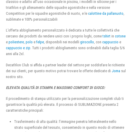
classico e adatto all’uso occasionale in piscina, i modelli in silicone per i
triathlon e gli allenamento delle squadre agonistiche e nella versione
Competition per le squadre agonistiche di nuoto, e le
calottine da pallanuoto
,
sublimate e 100% personalizzabili
L’offerta abbigliamento personalizzato è dedicata a tutte le collettività che
cercano dei prodotti da rendere unici con i proprio loghi, come
tshirt
in
cotone
e
poliestere
,
polo
e
felpe
, disponibili nei modelli
girocollo
, con
cappuccio
e
cappuccio e zip
. Tutti i prodotti abbigliamento sono ordinabili dalla taglia 5/6
anni alla 2xl.
Decathlon Club si affida a partner leader del settore per soddisfare le richieste
dei sui clienti, per questo motivo potrai trovare le offerte dedicate di
Joma
sul
nostro sito.
ELEVATA QUALITÀ DI STAMPA E MASSIMO COMFORT DI GIOCO:
Il procedimento di stampa utilizzato per la personalizzazione completi club ti
garantisce la qualità più elevata. Il processo di SUBLIMAZIONE presenta 2
caratteristiche principali:
Trasferimento di alta qualità: l’immagine penetra letteralmente nello
strato superficiale del tessuto, consentendo in questo modo di ottenere