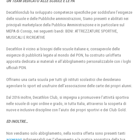
UN TEAM DEDICATO ALLE SCUOLE E LE PA
Decathlonclub ha sviluppato competenze specifiche per soddisfare l’esigenze
delle scuole e delle Pubbliche amministrazioni, Siamo presenti e abilitati nei
principali marketplace della Pubblica Amministrazione e in particolare sul
MEPA di Consip, nei seguenti bandi: BENI: ATTREZZATURE SPORTIVE,
MUSICALI E RICREATIVE
Decathlon è vicino ai bisogni delle scuole italiane e, consapevole delle
esigenze di pubblicità legate al mondo del PON, ha costruito un’offerta
apposita dedicata ai materiali e all’abbigliamento personalizzabile con i loghi
ufficiali PON.
Offriamo una carta scuola per tutti gli istituti scolastici che desiderano
agevolare lo sport ed usufruire dell’associazione delle carte dei propri alunni.
Dal 2016 inoltre, Decathlon Club, si impegna a promuovere l’attività sportiva
nelle scuole di ogni ordine e grado, in tutta Italia, attraverso la scoperta di
nuove e inclusive discipline con l’aiuto dei propri sportivi e dei Club Gold.
ED INOLTRE…
Non vendiamo solo abbigliamento, nella nostra offerta sono presenti tanti
accessori
indispensabili per l’allenamento e la pratica agonistica della tua