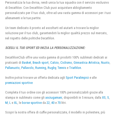
Personalizza la tua divisa, rendi unica la tua squadra con il servizio esclusivo
di Decathlon. Con Decathlon Club puoi acquistare abbigliamento
personalizzato per il tuo club, oltre ad una vasta gamma di accessori per i tuoi
allenamenti e le tue partite.
Un team dedicato è pronto ad ascoltarti ed aiutarti a trovare la miglior
soluzione per il tuo club, garantendoti la miglior qualità prezzo sul mercato,
nel rispetto delle politiche Decathlon.
SCEGLI IL TUO SPORT ED INIZIA LA PERSONALIZZAZIONE:
DecathlonClub offre una vasta gamma di prodotti 100% sublimati dedicati ai
praticanti di
Basket
,
Beach sport
,
Calcio
,
Ciclismo
,
Ginnastica Artistica
,
Nuoto
,
Pallanuoto
,
Pallavolo
,
Running
,
Rugby
,
Tennis
e
Triathlon
.
Inoltre potrai trovare un offerta dedicata agli
Sport Paralimpici
e alle
premiazioni sportive
Completa il tuo ordine con gli accessori 100% personalizzabili grazie alla
stampa in sublimato come gli
asciugamani
, disponibili in 5 misure, dalla
XS
,
S
,
M
,
L
e
XL
, le
borse sportive
da
22
,
40
e
70
litri.
Scopri la nostra offera di cuffie personalizzate, il modello in poliestere, più