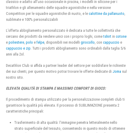
classico e adatto all’uso occasionale in piscina, i modelli in silicone per i
triathlon e gli allenamento delle squadre agonistiche e nella versione
Competition per le squadre agonistiche di nuoto, e le
calottine da pallanuoto
,
sublimate e 100% personalizzabili
L’offerta abbigliamento personalizzato è dedicata a tutte le collettività che
cercano dei prodotti da rendere unici con i proprio loghi, come
tshirt
in
cotone
e
poliestere
,
polo
e
felpe
, disponibili nei modelli
girocollo
, con
cappuccio
e
cappuccio e zip
. Tutti i prodotti abbigliamento sono ordinabili dalla taglia 5/6
anni alla 2xl.
Decathlon Club si affida a partner leader del settore per soddisfare le richieste
dei sui clienti, per questo motivo potrai trovare le offerte dedicate di
Joma
sul
nostro sito.
ELEVATA QUALITÀ DI STAMPA E MASSIMO COMFORT DI GIOCO:
Il procedimento di stampa utilizzato per la personalizzazione completi club ti
garantisce la qualità più elevata. Il processo di SUBLIMAZIONE presenta 2
caratteristiche principali:
Trasferimento di alta qualità: l’immagine penetra letteralmente nello
strato superficiale del tessuto, consentendo in questo modo di ottenere