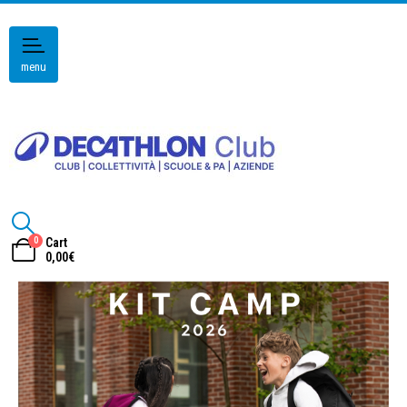
menu
0
Cart
0,00
€