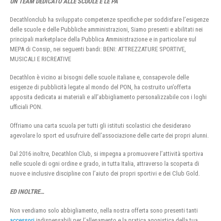
UN TEAM DEDICATO ALLE SCUOLE E LE PA
Decathlonclub ha sviluppato competenze specifiche per soddisfare l’esigenze
delle scuole e delle Pubbliche amministrazioni, Siamo presenti e abilitati nei
principali marketplace della Pubblica Amministrazione e in particolare sul
MEPA di Consip, nei seguenti bandi: BENI: ATTREZZATURE SPORTIVE,
MUSICALI E RICREATIVE
Decathlon è vicino ai bisogni delle scuole italiane e, consapevole delle
esigenze di pubblicità legate al mondo del PON, ha costruito un’offerta
apposita dedicata ai materiali e all’abbigliamento personalizzabile con i loghi
ufficiali PON.
Offriamo una carta scuola per tutti gli istituti scolastici che desiderano
agevolare lo sport ed usufruire dell’associazione delle carte dei propri alunni.
Dal 2016 inoltre, Decathlon Club, si impegna a promuovere l’attività sportiva
nelle scuole di ogni ordine e grado, in tutta Italia, attraverso la scoperta di
nuove e inclusive discipline con l’aiuto dei propri sportivi e dei Club Gold.
ED INOLTRE…
Non vendiamo solo abbigliamento, nella nostra offerta sono presenti tanti
accessori
indispensabili per l’allenamento e la pratica agonistica della tua