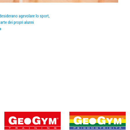
e desiderano agevolare lo sport,
arte dei propri alunni
a