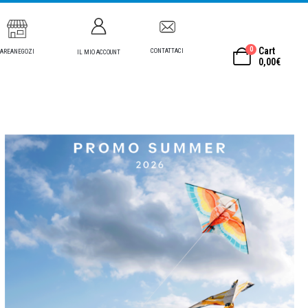
0
Cart
CONTATTACI
AREANEGOZI
IL MIO ACCOUNT
0,00
€