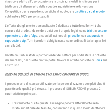
classico e adatto all’uso occasionale in piscina, i modelli in silicone per i
triathlon e gli allenamento delle squadre agonistiche e nella versione
Competition per le squadre agonistiche di nuoto, e le
calottine da pallanuoto
,
sublimate e 100% personalizzabili
L’offerta abbigliamento personalizzato è dedicata a tutte le collettività che
cercano dei prodotti da rendere unici con i proprio loghi, come
tshirt
in
cotone
e
poliestere
,
polo
e
felpe
, disponibili nei modelli
girocollo
, con
cappuccio
e
cappuccio e zip
. Tutti i prodotti abbigliamento sono ordinabili dalla taglia 5/6
anni alla 2xl.
Decathlon Club si affida a partner leader del settore per soddisfare le richieste
dei sui clienti, per questo motivo potrai trovare le offerte dedicate di
Joma
sul
nostro sito.
ELEVATA QUALITÀ DI STAMPA E MASSIMO COMFORT DI GIOCO:
Il procedimento di stampa utilizzato per la personalizzazione completi club ti
garantisce la qualità più elevata. Il processo di SUBLIMAZIONE presenta 2
caratteristiche principali:
Trasferimento di alta qualità: l’immagine penetra letteralmente nello
strato superficiale del tessuto, consentendo in questo modo di ottenere