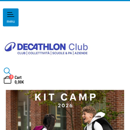
menu
0
Cart
0,00
€