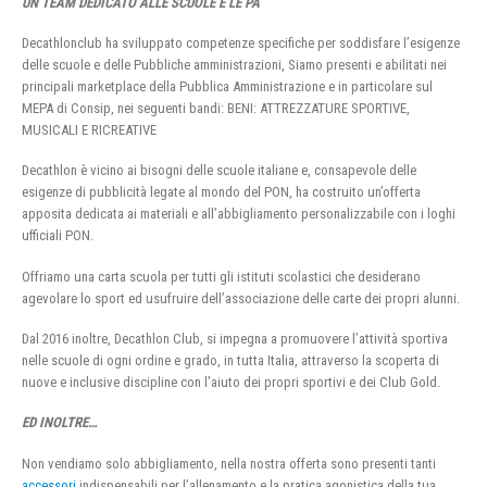
UN TEAM DEDICATO ALLE SCUOLE E LE PA
Decathlonclub ha sviluppato competenze specifiche per soddisfare l’esigenze
delle scuole e delle Pubbliche amministrazioni, Siamo presenti e abilitati nei
principali marketplace della Pubblica Amministrazione e in particolare sul
MEPA di Consip, nei seguenti bandi: BENI: ATTREZZATURE SPORTIVE,
MUSICALI E RICREATIVE
Decathlon è vicino ai bisogni delle scuole italiane e, consapevole delle
esigenze di pubblicità legate al mondo del PON, ha costruito un’offerta
apposita dedicata ai materiali e all’abbigliamento personalizzabile con i loghi
ufficiali PON.
Offriamo una carta scuola per tutti gli istituti scolastici che desiderano
agevolare lo sport ed usufruire dell’associazione delle carte dei propri alunni.
Dal 2016 inoltre, Decathlon Club, si impegna a promuovere l’attività sportiva
nelle scuole di ogni ordine e grado, in tutta Italia, attraverso la scoperta di
nuove e inclusive discipline con l’aiuto dei propri sportivi e dei Club Gold.
ED INOLTRE…
Non vendiamo solo abbigliamento, nella nostra offerta sono presenti tanti
accessori
indispensabili per l’allenamento e la pratica agonistica della tua