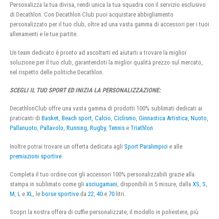
Personalizza la tua divisa, rendi unica la tua squadra con il servizio esclusivo
di Decathlon. Con Decathlon Club puoi acquistare abbigliamento
personalizzato per il tuo club, oltre ad una vasta gamma di accessori per i tuoi
allenamenti e le tue partite.
Un team dedicato è pronto ad ascoltarti ed aiutarti a trovare la miglior
soluzione per il tuo club, garantendoti la miglior qualità prezzo sul mercato,
nel rispetto delle politiche Decathlon.
SCEGLI IL TUO SPORT ED INIZIA LA PERSONALIZZAZIONE:
DecathlonClub offre una vasta gamma di prodotti 100% sublimati dedicati ai
praticanti di
Basket
,
Beach sport
,
Calcio
,
Ciclismo
,
Ginnastica Artistica
,
Nuoto
,
Pallanuoto
,
Pallavolo
,
Running
,
Rugby
,
Tennis
e
Triathlon
.
Inoltre potrai trovare un offerta dedicata agli
Sport Paralimpici
e alle
premiazioni sportive
Completa il tuo ordine con gli accessori 100% personalizzabili grazie alla
stampa in sublimato come gli
asciugamani
, disponibili in 5 misure, dalla
XS
,
S
,
M
,
L
e
XL
, le
borse sportive
da
22
,
40
e
70
litri.
Scopri la nostra offera di cuffie personalizzate, il modello in poliestere, più