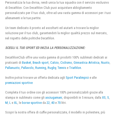
Personalizza la tua divisa, rendi unica la tua squadra con il servizio esclusivo
di Decathlon. Con Decathlon Club puoi acquistare abbigliamento
personalizzato per il tuo club, oltre ad una vasta gamma di accessori per i tuoi
allenamenti e le tue partite.
Un team dedicato è pronto ad ascoltarti ed aiutarti a trovare la miglior
soluzione per il tuo club, garantendoti la miglior qualità prezzo sul mercato,
nel rispetto delle politiche Decathlon.
SCEGLI IL TUO SPORT ED INIZIA LA PERSONALIZZAZIONE:
DecathlonClub offre una vasta gamma di prodotti 100% sublimati dedicati ai
praticanti di
Basket
,
Beach sport
,
Calcio
,
Ciclismo
,
Ginnastica Artistica
,
Nuoto
,
Pallanuoto
,
Pallavolo
,
Running
,
Rugby
,
Tennis
e
Triathlon
.
Inoltre potrai trovare un offerta dedicata agli
Sport Paralimpici
e alle
premiazioni sportive
Completa il tuo ordine con gli accessori 100% personalizzabili grazie alla
stampa in sublimato come gli
asciugamani
, disponibili in 5 misure, dalla
XS
,
S
,
M
,
L
e
XL
, le
borse sportive
da
22
,
40
e
70
litri.
Scopri la nostra offera di cuffie personalizzate, il modello in poliestere, più