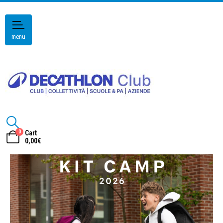
menu
0
Cart
0,00
€