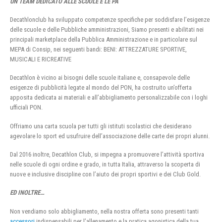
UN TEAM DEDICATO ALLE SCUOLE E LE PA
Decathlonclub ha sviluppato competenze specifiche per soddisfare l’esigenze
delle scuole e delle Pubbliche amministrazioni, Siamo presenti e abilitati nei
principali marketplace della Pubblica Amministrazione e in particolare sul
MEPA di Consip, nei seguenti bandi: BENI: ATTREZZATURE SPORTIVE,
MUSICALI E RICREATIVE
Decathlon è vicino ai bisogni delle scuole italiane e, consapevole delle
esigenze di pubblicità legate al mondo del PON, ha costruito un’offerta
apposita dedicata ai materiali e all’abbigliamento personalizzabile con i loghi
ufficiali PON.
Offriamo una carta scuola per tutti gli istituti scolastici che desiderano
agevolare lo sport ed usufruire dell’associazione delle carte dei propri alunni.
Dal 2016 inoltre, Decathlon Club, si impegna a promuovere l’attività sportiva
nelle scuole di ogni ordine e grado, in tutta Italia, attraverso la scoperta di
nuove e inclusive discipline con l’aiuto dei propri sportivi e dei Club Gold.
ED INOLTRE…
Non vendiamo solo abbigliamento, nella nostra offerta sono presenti tanti
accessori
indispensabili per l’allenamento e la pratica agonistica della tua