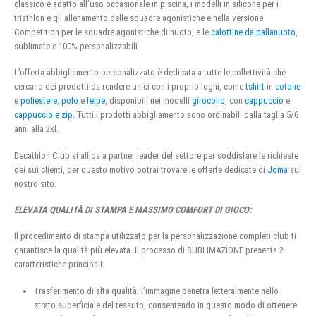
classico e adatto all’uso occasionale in piscina, i modelli in silicone per i
triathlon e gli allenamento delle squadre agonistiche e nella versione
Competition per le squadre agonistiche di nuoto, e le
calottine da pallanuoto
,
sublimate e 100% personalizzabili
L’offerta abbigliamento personalizzato è dedicata a tutte le collettività che
cercano dei prodotti da rendere unici con i proprio loghi, come
tshirt
in
cotone
e
poliestere
,
polo
e
felpe
, disponibili nei modelli
girocollo
, con
cappuccio
e
cappuccio e zip
. Tutti i prodotti abbigliamento sono ordinabili dalla taglia 5/6
anni alla 2xl.
Decathlon Club si affida a partner leader del settore per soddisfare le richieste
dei sui clienti, per questo motivo potrai trovare le offerte dedicate di
Joma
sul
nostro sito.
ELEVATA QUALITÀ DI STAMPA E MASSIMO COMFORT DI GIOCO:
Il procedimento di stampa utilizzato per la personalizzazione completi club ti
garantisce la qualità più elevata. Il processo di SUBLIMAZIONE presenta 2
caratteristiche principali:
Trasferimento di alta qualità: l’immagine penetra letteralmente nello
strato superficiale del tessuto, consentendo in questo modo di ottenere