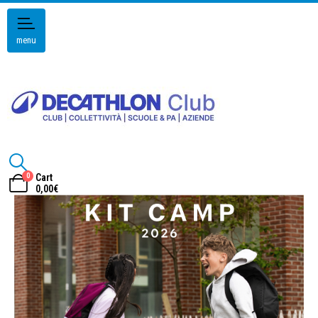
menu
0
Cart
0,00
€