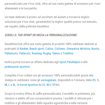
personalizzato per il tuo club, oltre ad una vasta gamma di accessori per i tuoi
allenamenti e le tue partite.
Un team dedicato è pronto ad ascoltarti ed aiutarti a trovare la miglior
soluzione per il tuo club, garantendoti la miglior qualità prezzo sul mercato,
nel rispetto delle politiche Decathlon.
SCEGLI IL TUO SPORT ED INIZIA LA PERSONALIZZAZIONE:
DecathlonClub offre una vasta gamma di prodotti 100% sublimati dedicati ai
praticanti di
Basket
,
Beach sport
,
Calcio
,
Ciclismo
,
Ginnastica Artistica
,
Nuoto
,
Pallanuoto
,
Pallavolo
,
Running
,
Rugby
,
Tennis
e
Triathlon
.
Inoltre potrai trovare un offerta dedicata agli
Sport Paralimpici
e alle
premiazioni sportive
Completa il tuo ordine con gli accessori 100% personalizzabili grazie alla
stampa in sublimato come gli
asciugamani
, disponibili in 5 misure, dalla
XS
,
S
,
M
,
L
e
XL
, le
borse sportive
da
22
,
40
e
70
litri.
Scopri la nostra offera di cuffie personalizzate, il modello in poliestere, più
classico e adatto all’uso occasionale in piscina, i modelli in silicone per i
triathlon e gli allenamento delle squadre agonistiche e nella versione