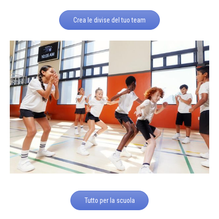
Crea le divise del tuo team
Tutto per la scuola