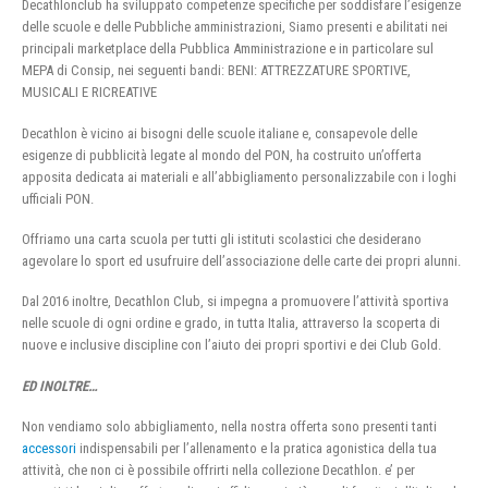
Decathlonclub ha sviluppato competenze specifiche per soddisfare l’esigenze
delle scuole e delle Pubbliche amministrazioni, Siamo presenti e abilitati nei
principali marketplace della Pubblica Amministrazione e in particolare sul
MEPA di Consip, nei seguenti bandi: BENI: ATTREZZATURE SPORTIVE,
MUSICALI E RICREATIVE
Decathlon è vicino ai bisogni delle scuole italiane e, consapevole delle
esigenze di pubblicità legate al mondo del PON, ha costruito un’offerta
apposita dedicata ai materiali e all’abbigliamento personalizzabile con i loghi
ufficiali PON.
Offriamo una carta scuola per tutti gli istituti scolastici che desiderano
agevolare lo sport ed usufruire dell’associazione delle carte dei propri alunni.
Dal 2016 inoltre, Decathlon Club, si impegna a promuovere l’attività sportiva
nelle scuole di ogni ordine e grado, in tutta Italia, attraverso la scoperta di
nuove e inclusive discipline con l’aiuto dei propri sportivi e dei Club Gold.
ED INOLTRE…
Non vendiamo solo abbigliamento, nella nostra offerta sono presenti tanti
accessori
indispensabili per l’allenamento e la pratica agonistica della tua
attività, che non ci è possibile offrirti nella collezione Decathlon. e’ per