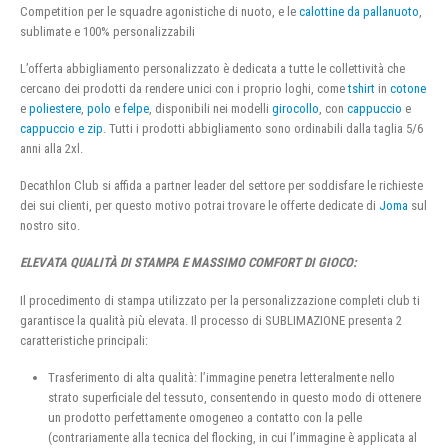
Competition per le squadre agonistiche di nuoto, e le
calottine da pallanuoto
,
sublimate e 100% personalizzabili
L’offerta abbigliamento personalizzato è dedicata a tutte le collettività che
cercano dei prodotti da rendere unici con i proprio loghi, come
tshirt
in
cotone
e
poliestere
,
polo
e
felpe
, disponibili nei modelli
girocollo
, con
cappuccio
e
cappuccio e zip
. Tutti i prodotti abbigliamento sono ordinabili dalla taglia 5/6
anni alla 2xl.
Decathlon Club si affida a partner leader del settore per soddisfare le richieste
dei sui clienti, per questo motivo potrai trovare le offerte dedicate di
Joma
sul
nostro sito.
ELEVATA QUALITÀ DI STAMPA E MASSIMO COMFORT DI GIOCO:
Il procedimento di stampa utilizzato per la personalizzazione completi club ti
garantisce la qualità più elevata. Il processo di SUBLIMAZIONE presenta 2
caratteristiche principali:
Trasferimento di alta qualità: l’immagine penetra letteralmente nello
strato superficiale del tessuto, consentendo in questo modo di ottenere
un prodotto perfettamente omogeneo a contatto con la pelle
(contrariamente alla tecnica del flocking, in cui l’immagine è applicata al