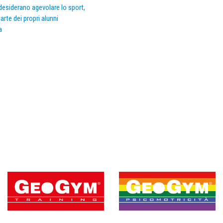
e desiderano agevolare lo sport,
arte dei propri alunni
a