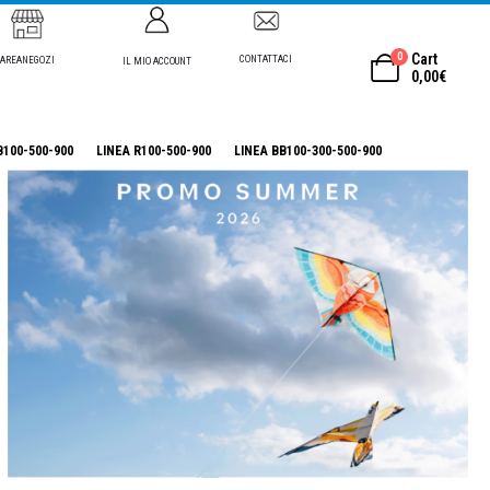
0
Cart
CONTATTACI
AREANEGOZI
IL MIO ACCOUNT
0,00
€
B100-500-900
LINEA R100-500-900
LINEA BB100-300-500-900