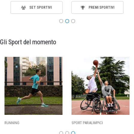
SET SPORTIVI
PREMI SPORTIVI
Gli Sport del momento
RT PARALIMPICI
CALCIO
BA