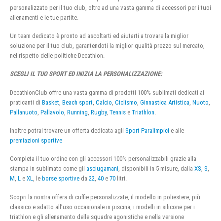
personalizzato per il tuo club, oltre ad una vasta gamma di accessori per i tuoi
allenamenti e le tue partite.
Un team dedicato è pronto ad ascoltarti ed aiutarti a trovare la miglior
soluzione per il tuo club, garantendoti la miglior qualità prezzo sul mercato,
nel rispetto delle politiche Decathlon.
SCEGLI IL TUO SPORT ED INIZIA LA PERSONALIZZAZIONE:
DecathlonClub offre una vasta gamma di prodotti 100% sublimati dedicati ai
praticanti di
Basket
,
Beach sport
,
Calcio
,
Ciclismo
,
Ginnastica Artistica
,
Nuoto
,
Pallanuoto
,
Pallavolo
,
Running
,
Rugby
,
Tennis
e
Triathlon
.
Inoltre potrai trovare un offerta dedicata agli
Sport Paralimpici
e alle
premiazioni sportive
Completa il tuo ordine con gli accessori 100% personalizzabili grazie alla
stampa in sublimato come gli
asciugamani
, disponibili in 5 misure, dalla
XS
,
S
,
M
,
L
e
XL
, le
borse sportive
da
22
,
40
e
70
litri.
Scopri la nostra offera di cuffie personalizzate, il modello in poliestere, più
classico e adatto all’uso occasionale in piscina, i modelli in silicone per i
triathlon e gli allenamento delle squadre agonistiche e nella versione