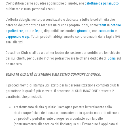
Competition per le squadre agonistiche di nuoto, e le
calottine da pallanuoto
,
sublimate e 100% personalizzabili
L’offerta abbigliamento personalizzato è dedicata a tutte le collettività che
cercano dei prodotti da rendere unici con i proprio loghi, come
tshirt
in
cotone
e
poliestere
,
polo
e
felpe
, disponibili nei modelli
girocollo
, con
cappuccio
e
cappuccio e zip
. Tutti i prodotti abbigliamento sono ordinabili dalla taglia 5/6
anni alla 2xl.
Decathlon Club si affida a partner leader del settore per soddisfare le richieste
dei sui clienti, per questo motivo potrai trovare le offerte dedicate di
Joma
sul
nostro sito.
ELEVATA QUALITÀ DI STAMPA E MASSIMO COMFORT DI GIOCO:
Il procedimento di stampa utilizzato per la personalizzazione completi club ti
garantisce la qualità più elevata. Il processo di SUBLIMAZIONE presenta 2
caratteristiche principali:
Trasferimento di alta qualità: l’immagine penetra letteralmente nello
strato superficiale del tessuto, consentendo in questo modo di ottenere
un prodotto perfettamente omogeneo a contatto con la pelle
(contrariamente alla tecnica del flocking, in cui l’immagine è applicata al