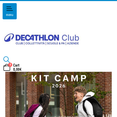
menu
0
Cart
0,00
€