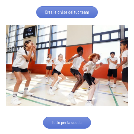
Crea le divise del tuo team
Tutto per la scuola