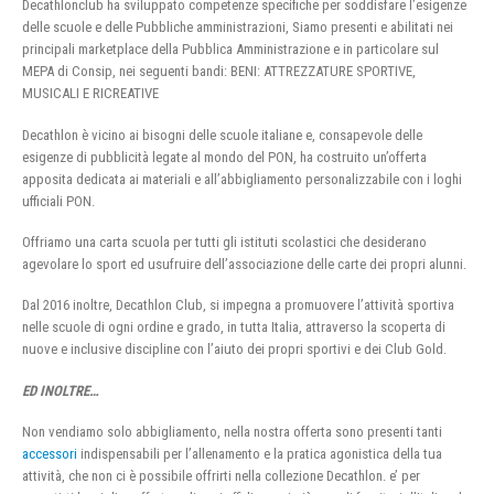
Decathlonclub ha sviluppato competenze specifiche per soddisfare l’esigenze
delle scuole e delle Pubbliche amministrazioni, Siamo presenti e abilitati nei
principali marketplace della Pubblica Amministrazione e in particolare sul
MEPA di Consip, nei seguenti bandi: BENI: ATTREZZATURE SPORTIVE,
MUSICALI E RICREATIVE
Decathlon è vicino ai bisogni delle scuole italiane e, consapevole delle
esigenze di pubblicità legate al mondo del PON, ha costruito un’offerta
apposita dedicata ai materiali e all’abbigliamento personalizzabile con i loghi
ufficiali PON.
Offriamo una carta scuola per tutti gli istituti scolastici che desiderano
agevolare lo sport ed usufruire dell’associazione delle carte dei propri alunni.
Dal 2016 inoltre, Decathlon Club, si impegna a promuovere l’attività sportiva
nelle scuole di ogni ordine e grado, in tutta Italia, attraverso la scoperta di
nuove e inclusive discipline con l’aiuto dei propri sportivi e dei Club Gold.
ED INOLTRE…
Non vendiamo solo abbigliamento, nella nostra offerta sono presenti tanti
accessori
indispensabili per l’allenamento e la pratica agonistica della tua
attività, che non ci è possibile offrirti nella collezione Decathlon. e’ per