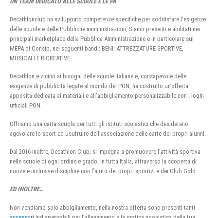
UN TEAM DEDICATO ALLE SCUOLE E LE PA
Decathlonclub ha sviluppato competenze specifiche per soddisfare l’esigenze
delle scuole e delle Pubbliche amministrazioni, Siamo presenti e abilitati nei
principali marketplace della Pubblica Amministrazione e in particolare sul
MEPA di Consip, nei seguenti bandi: BENI: ATTREZZATURE SPORTIVE,
MUSICALI E RICREATIVE
Decathlon è vicino ai bisogni delle scuole italiane e, consapevole delle
esigenze di pubblicità legate al mondo del PON, ha costruito un’offerta
apposita dedicata ai materiali e all’abbigliamento personalizzabile con i loghi
ufficiali PON.
Offriamo una carta scuola per tutti gli istituti scolastici che desiderano
agevolare lo sport ed usufruire dell’associazione delle carte dei propri alunni.
Dal 2016 inoltre, Decathlon Club, si impegna a promuovere l’attività sportiva
nelle scuole di ogni ordine e grado, in tutta Italia, attraverso la scoperta di
nuove e inclusive discipline con l’aiuto dei propri sportivi e dei Club Gold.
ED INOLTRE…
Non vendiamo solo abbigliamento, nella nostra offerta sono presenti tanti
accessori
indispensabili per l’allenamento e la pratica agonistica della tua