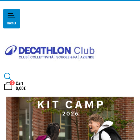
menu
0
Cart
0,00
€