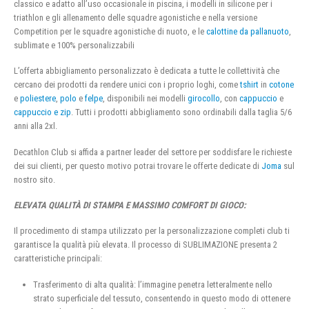
classico e adatto all’uso occasionale in piscina, i modelli in silicone per i
triathlon e gli allenamento delle squadre agonistiche e nella versione
Competition per le squadre agonistiche di nuoto, e le
calottine da pallanuoto
,
sublimate e 100% personalizzabili
L’offerta abbigliamento personalizzato è dedicata a tutte le collettività che
cercano dei prodotti da rendere unici con i proprio loghi, come
tshirt
in
cotone
e
poliestere
,
polo
e
felpe
, disponibili nei modelli
girocollo
, con
cappuccio
e
cappuccio e zip
. Tutti i prodotti abbigliamento sono ordinabili dalla taglia 5/6
anni alla 2xl.
Decathlon Club si affida a partner leader del settore per soddisfare le richieste
dei sui clienti, per questo motivo potrai trovare le offerte dedicate di
Joma
sul
nostro sito.
ELEVATA QUALITÀ DI STAMPA E MASSIMO COMFORT DI GIOCO:
Il procedimento di stampa utilizzato per la personalizzazione completi club ti
garantisce la qualità più elevata. Il processo di SUBLIMAZIONE presenta 2
caratteristiche principali:
Trasferimento di alta qualità: l’immagine penetra letteralmente nello
strato superficiale del tessuto, consentendo in questo modo di ottenere