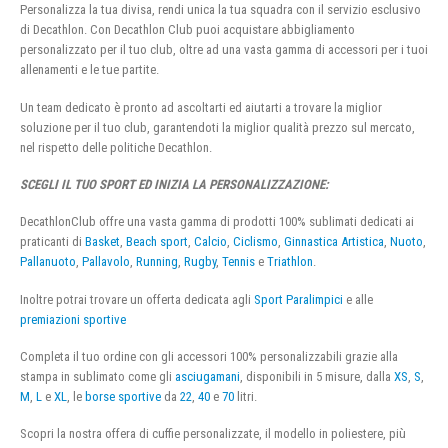
Personalizza la tua divisa, rendi unica la tua squadra con il servizio esclusivo
di Decathlon. Con Decathlon Club puoi acquistare abbigliamento
personalizzato per il tuo club, oltre ad una vasta gamma di accessori per i tuoi
allenamenti e le tue partite.
Un team dedicato è pronto ad ascoltarti ed aiutarti a trovare la miglior
soluzione per il tuo club, garantendoti la miglior qualità prezzo sul mercato,
nel rispetto delle politiche Decathlon.
SCEGLI IL TUO SPORT ED INIZIA LA PERSONALIZZAZIONE:
DecathlonClub offre una vasta gamma di prodotti 100% sublimati dedicati ai
praticanti di
Basket
,
Beach sport
,
Calcio
,
Ciclismo
,
Ginnastica Artistica
,
Nuoto
,
Pallanuoto
,
Pallavolo
,
Running
,
Rugby
,
Tennis
e
Triathlon
.
Inoltre potrai trovare un offerta dedicata agli
Sport Paralimpici
e alle
premiazioni sportive
Completa il tuo ordine con gli accessori 100% personalizzabili grazie alla
stampa in sublimato come gli
asciugamani
, disponibili in 5 misure, dalla
XS
,
S
,
M
,
L
e
XL
, le
borse sportive
da
22
,
40
e
70
litri.
Scopri la nostra offera di cuffie personalizzate, il modello in poliestere, più