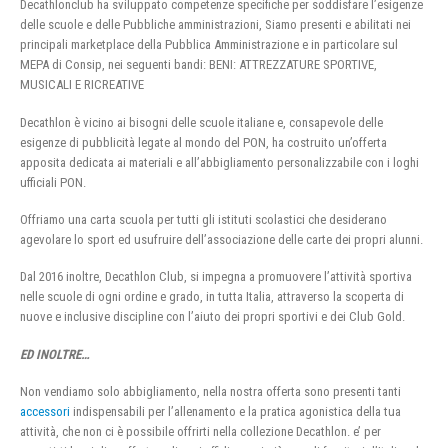
Decathlonclub ha sviluppato competenze specifiche per soddisfare l’esigenze
delle scuole e delle Pubbliche amministrazioni, Siamo presenti e abilitati nei
principali marketplace della Pubblica Amministrazione e in particolare sul
MEPA di Consip, nei seguenti bandi: BENI: ATTREZZATURE SPORTIVE,
MUSICALI E RICREATIVE
Decathlon è vicino ai bisogni delle scuole italiane e, consapevole delle
esigenze di pubblicità legate al mondo del PON, ha costruito un’offerta
apposita dedicata ai materiali e all’abbigliamento personalizzabile con i loghi
ufficiali PON.
Offriamo una carta scuola per tutti gli istituti scolastici che desiderano
agevolare lo sport ed usufruire dell’associazione delle carte dei propri alunni.
Dal 2016 inoltre, Decathlon Club, si impegna a promuovere l’attività sportiva
nelle scuole di ogni ordine e grado, in tutta Italia, attraverso la scoperta di
nuove e inclusive discipline con l’aiuto dei propri sportivi e dei Club Gold.
ED INOLTRE…
Non vendiamo solo abbigliamento, nella nostra offerta sono presenti tanti
accessori
indispensabili per l’allenamento e la pratica agonistica della tua
attività, che non ci è possibile offrirti nella collezione Decathlon. e’ per