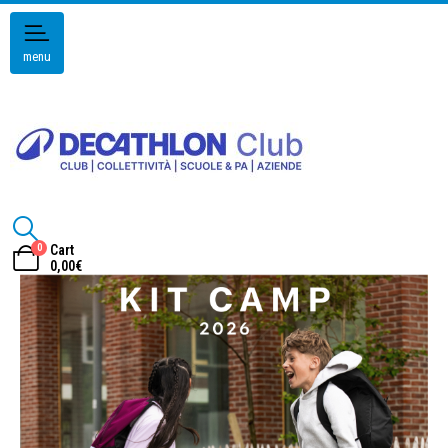
menu
0
Cart
0,00
€