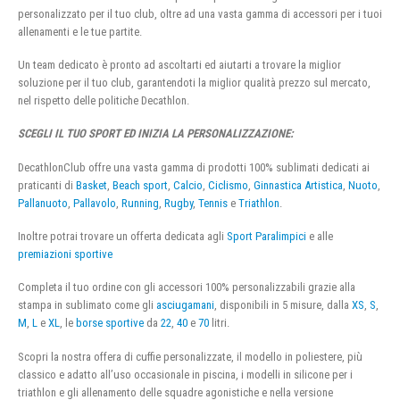
personalizzato per il tuo club, oltre ad una vasta gamma di accessori per i tuoi
allenamenti e le tue partite.
Un team dedicato è pronto ad ascoltarti ed aiutarti a trovare la miglior
soluzione per il tuo club, garantendoti la miglior qualità prezzo sul mercato,
nel rispetto delle politiche Decathlon.
SCEGLI IL TUO SPORT ED INIZIA LA PERSONALIZZAZIONE:
DecathlonClub offre una vasta gamma di prodotti 100% sublimati dedicati ai
praticanti di
Basket
,
Beach sport
,
Calcio
,
Ciclismo
,
Ginnastica Artistica
,
Nuoto
,
Pallanuoto
,
Pallavolo
,
Running
,
Rugby
,
Tennis
e
Triathlon
.
Inoltre potrai trovare un offerta dedicata agli
Sport Paralimpici
e alle
premiazioni sportive
Completa il tuo ordine con gli accessori 100% personalizzabili grazie alla
stampa in sublimato come gli
asciugamani
, disponibili in 5 misure, dalla
XS
,
S
,
M
,
L
e
XL
, le
borse sportive
da
22
,
40
e
70
litri.
Scopri la nostra offera di cuffie personalizzate, il modello in poliestere, più
classico e adatto all’uso occasionale in piscina, i modelli in silicone per i
triathlon e gli allenamento delle squadre agonistiche e nella versione