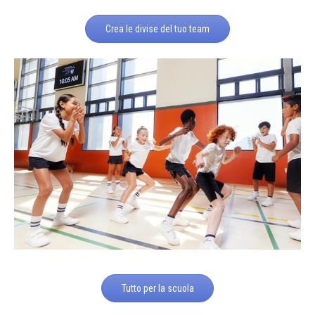
Crea le divise del tuo team
Tutto per la scuola