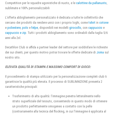
Competition per le squadre agonistiche di nuoto, e le
calottine da pallanuoto
,
sublimate e 100% personalizzabili
L’offerta abbigliamento personalizzato è dedicata a tutte le collettività che
cercano dei prodotti da rendere unici con i proprio loghi, come
tshirt
in
cotone
e
poliestere
,
polo
e
felpe
, disponibili nei modelli
girocollo
, con
cappuccio
e
cappuccio e zip
. Tutti i prodotti abbigliamento sono ordinabili dalla taglia 5/6
anni alla 2xl.
Decathlon Club si affida a partner leader del settore per soddisfare le richieste
dei sui clienti, per questo motivo potrai trovare le offerte dedicate di
Joma
sul
nostro sito.
ELEVATA QUALITÀ DI STAMPA E MASSIMO COMFORT DI GIOCO:
Il procedimento di stampa utilizzato per la personalizzazione completi club ti
garantisce la qualità più elevata. Il processo di SUBLIMAZIONE presenta 2
caratteristiche principali:
Trasferimento di alta qualità: l’immagine penetra letteralmente nello
strato superficiale del tessuto, consentendo in questo modo di ottenere
un prodotto perfettamente omogeneo a contatto con la pelle
(contrariamente alla tecnica del flocking, in cui l’immagine è applicata al