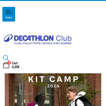
menu
0
Cart
0,00
€