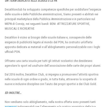
UN TEAM DEDICATO ALLE SCUOLE E LE PA
Decathlonclub ha sviluppato competenze specifiche per soddisfare l’esigenze
delle scuole e delle Pubbliche amministrazioni, Siamo presenti e abilitati nei
principali marketplace della Pubblica Amministrazione e in particolare sul
MEPA di Consip, nei seguenti bandi: BENI: ATTREZZATURE SPORTIVE,
MUSICALI E RICREATIVE
Decathlon è vicino ai bisogni delle scuole italiane e, consapevole delle
esigenze di pubblicità legate al mondo del PON, ha costruito un’offerta
apposita dedicata ai materiali e all’abbigliamento personalizzabile con i loghi
ufficiali PON.
Offriamo una carta scuola per tutti gli istituti scolastici che desiderano
agevolare lo sport ed usufruire dell’associazione delle carte dei propri alunni.
Dal 2016 inoltre, Decathlon Club, si impegna a promuovere l’attività sportiva
nelle scuole di ogni ordine e grado, in tutta Italia, attraverso la scoperta di
nuove e inclusive discipline con l’aiuto dei propri sportivi e dei Club Gold.
ED INOLTRE…
Non vendiamo solo abbigliamento, nella nostra offerta sono presenti tanti
accessori
indispensabili per l’allenamento e la pratica agonistica della tua