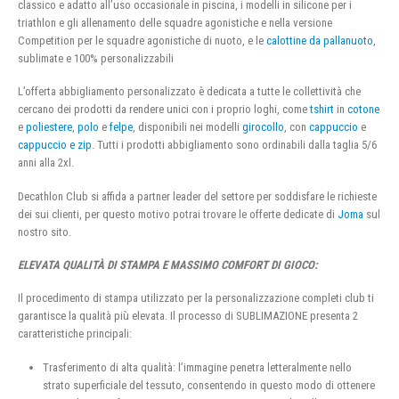
classico e adatto all’uso occasionale in piscina, i modelli in silicone per i
triathlon e gli allenamento delle squadre agonistiche e nella versione
Competition per le squadre agonistiche di nuoto, e le
calottine da pallanuoto
,
sublimate e 100% personalizzabili
L’offerta abbigliamento personalizzato è dedicata a tutte le collettività che
cercano dei prodotti da rendere unici con i proprio loghi, come
tshirt
in
cotone
e
poliestere
,
polo
e
felpe
, disponibili nei modelli
girocollo
, con
cappuccio
e
cappuccio e zip
. Tutti i prodotti abbigliamento sono ordinabili dalla taglia 5/6
anni alla 2xl.
Decathlon Club si affida a partner leader del settore per soddisfare le richieste
dei sui clienti, per questo motivo potrai trovare le offerte dedicate di
Joma
sul
nostro sito.
ELEVATA QUALITÀ DI STAMPA E MASSIMO COMFORT DI GIOCO:
Il procedimento di stampa utilizzato per la personalizzazione completi club ti
garantisce la qualità più elevata. Il processo di SUBLIMAZIONE presenta 2
caratteristiche principali:
Trasferimento di alta qualità: l’immagine penetra letteralmente nello
strato superficiale del tessuto, consentendo in questo modo di ottenere