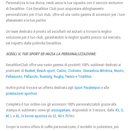
Personalizza la tua divisa, rendi unica la tua squadra con il servizio esclusivo
di Decathlon. Con Decathlon Club puoi acquistare abbigliamento
personalizzato per il tuo club, oltre ad una vasta gamma di accessori per i tuoi
allenamenti e le tue partite.
Un team dedicato è pronto ad ascoltarti ed aiutarti a trovare la miglior
soluzione per il tuo club, garantendoti la miglior qualità prezzo sul mercato,
nel rispetto delle politiche Decathlon.
SCEGLI IL TUO SPORT ED INIZIA LA PERSONALIZZAZIONE:
DecathlonClub offre una vasta gamma di prodotti 100% sublimati dedicati ai
praticanti di
Basket
,
Beach sport
,
Calcio
,
Ciclismo
,
Ginnastica Artistica
,
Nuoto
,
Pallanuoto
,
Pallavolo
,
Running
,
Rugby
,
Tennis
e
Triathlon
.
Inoltre potrai trovare un offerta dedicata agli
Sport Paralimpici
e alle
premiazioni sportive
Completa il tuo ordine con gli accessori 100% personalizzabili grazie alla
stampa in sublimato come gli
asciugamani
, disponibili in 5 misure, dalla
XS
,
S
,
M
,
L
e
XL
, le
borse sportive
da
22
,
40
e
70
litri.
Scopri la nostra offera di cuffie personalizzate, il modello in poliestere, più