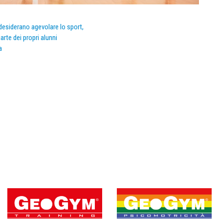
e desiderano agevolare lo sport,
arte dei propri alunni
a