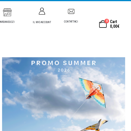
0
Cart
CONTATTACI
AREANEGOZI
IL MIO ACCOUNT
0,00
€