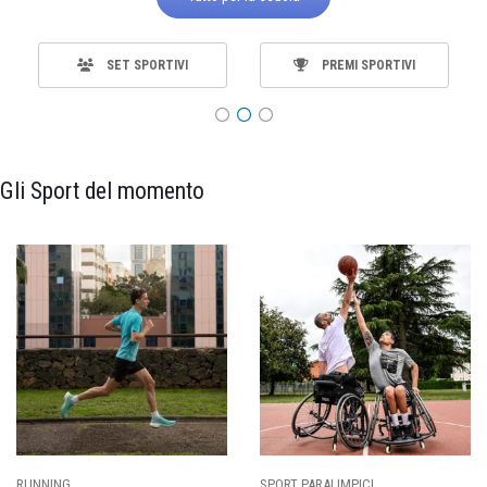
SET SPORTIVI
PREMI SPORTIVI
Gli Sport del momento
ALIMPICI
CALCIO
BASKET