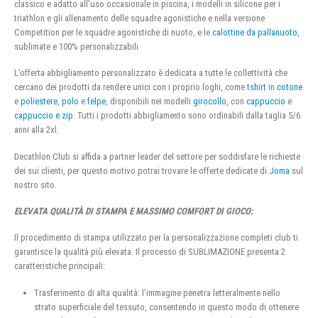
classico e adatto all’uso occasionale in piscina, i modelli in silicone per i
triathlon e gli allenamento delle squadre agonistiche e nella versione
Competition per le squadre agonistiche di nuoto, e le
calottine da pallanuoto
,
sublimate e 100% personalizzabili
L’offerta abbigliamento personalizzato è dedicata a tutte le collettività che
cercano dei prodotti da rendere unici con i proprio loghi, come
tshirt
in
cotone
e
poliestere
,
polo
e
felpe
, disponibili nei modelli
girocollo
, con
cappuccio
e
cappuccio e zip
. Tutti i prodotti abbigliamento sono ordinabili dalla taglia 5/6
anni alla 2xl.
Decathlon Club si affida a partner leader del settore per soddisfare le richieste
dei sui clienti, per questo motivo potrai trovare le offerte dedicate di
Joma
sul
nostro sito.
ELEVATA QUALITÀ DI STAMPA E MASSIMO COMFORT DI GIOCO:
Il procedimento di stampa utilizzato per la personalizzazione completi club ti
garantisce la qualità più elevata. Il processo di SUBLIMAZIONE presenta 2
caratteristiche principali:
Trasferimento di alta qualità: l’immagine penetra letteralmente nello
strato superficiale del tessuto, consentendo in questo modo di ottenere