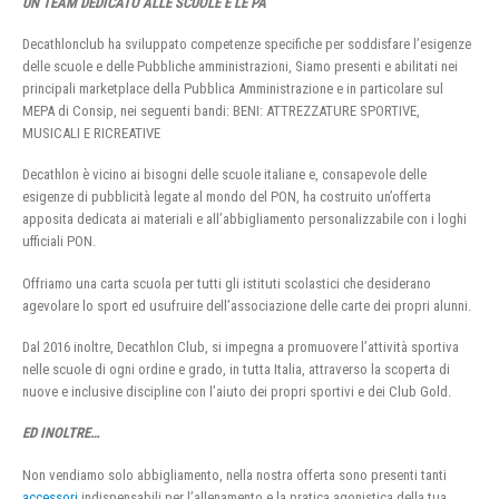
UN TEAM DEDICATO ALLE SCUOLE E LE PA
Decathlonclub ha sviluppato competenze specifiche per soddisfare l’esigenze
delle scuole e delle Pubbliche amministrazioni, Siamo presenti e abilitati nei
principali marketplace della Pubblica Amministrazione e in particolare sul
MEPA di Consip, nei seguenti bandi: BENI: ATTREZZATURE SPORTIVE,
MUSICALI E RICREATIVE
Decathlon è vicino ai bisogni delle scuole italiane e, consapevole delle
esigenze di pubblicità legate al mondo del PON, ha costruito un’offerta
apposita dedicata ai materiali e all’abbigliamento personalizzabile con i loghi
ufficiali PON.
Offriamo una carta scuola per tutti gli istituti scolastici che desiderano
agevolare lo sport ed usufruire dell’associazione delle carte dei propri alunni.
Dal 2016 inoltre, Decathlon Club, si impegna a promuovere l’attività sportiva
nelle scuole di ogni ordine e grado, in tutta Italia, attraverso la scoperta di
nuove e inclusive discipline con l’aiuto dei propri sportivi e dei Club Gold.
ED INOLTRE…
Non vendiamo solo abbigliamento, nella nostra offerta sono presenti tanti
accessori
indispensabili per l’allenamento e la pratica agonistica della tua