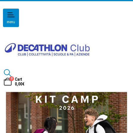
menu
0
Cart
0,00
€