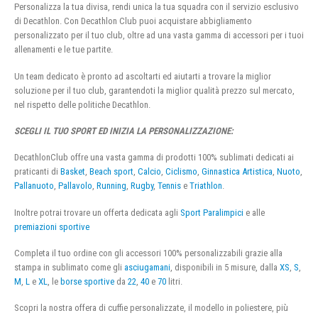
Personalizza la tua divisa, rendi unica la tua squadra con il servizio esclusivo
di Decathlon. Con Decathlon Club puoi acquistare abbigliamento
personalizzato per il tuo club, oltre ad una vasta gamma di accessori per i tuoi
allenamenti e le tue partite.
Un team dedicato è pronto ad ascoltarti ed aiutarti a trovare la miglior
soluzione per il tuo club, garantendoti la miglior qualità prezzo sul mercato,
nel rispetto delle politiche Decathlon.
SCEGLI IL TUO SPORT ED INIZIA LA PERSONALIZZAZIONE:
DecathlonClub offre una vasta gamma di prodotti 100% sublimati dedicati ai
praticanti di
Basket
,
Beach sport
,
Calcio
,
Ciclismo
,
Ginnastica Artistica
,
Nuoto
,
Pallanuoto
,
Pallavolo
,
Running
,
Rugby
,
Tennis
e
Triathlon
.
Inoltre potrai trovare un offerta dedicata agli
Sport Paralimpici
e alle
premiazioni sportive
Completa il tuo ordine con gli accessori 100% personalizzabili grazie alla
stampa in sublimato come gli
asciugamani
, disponibili in 5 misure, dalla
XS
,
S
,
M
,
L
e
XL
, le
borse sportive
da
22
,
40
e
70
litri.
Scopri la nostra offera di cuffie personalizzate, il modello in poliestere, più