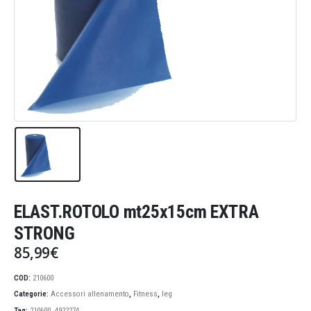
ELAST.ROTOLO mt25x15cm EXTRA
STRONG
85,99
€
COD:
210600
Categorie:
Accessori allenamento
,
Fitness
,
leg
Tag:
210600
,
4922274