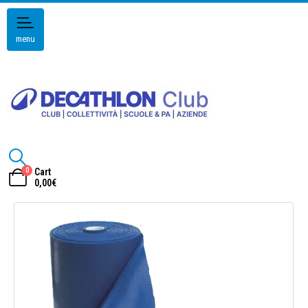
menu
0
Cart
0,00
€