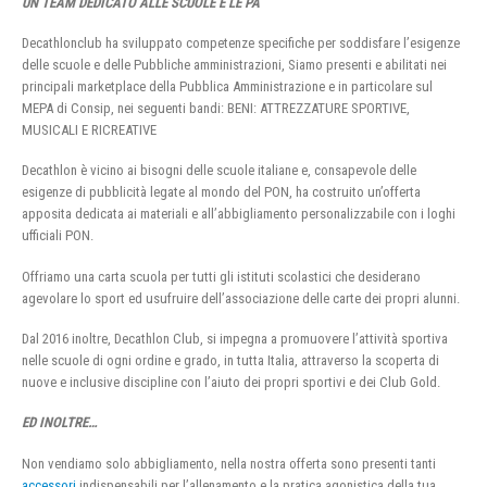
UN TEAM DEDICATO ALLE SCUOLE E LE PA
Decathlonclub ha sviluppato competenze specifiche per soddisfare l’esigenze
delle scuole e delle Pubbliche amministrazioni, Siamo presenti e abilitati nei
principali marketplace della Pubblica Amministrazione e in particolare sul
MEPA di Consip, nei seguenti bandi: BENI: ATTREZZATURE SPORTIVE,
MUSICALI E RICREATIVE
Decathlon è vicino ai bisogni delle scuole italiane e, consapevole delle
esigenze di pubblicità legate al mondo del PON, ha costruito un’offerta
apposita dedicata ai materiali e all’abbigliamento personalizzabile con i loghi
ufficiali PON.
Offriamo una carta scuola per tutti gli istituti scolastici che desiderano
agevolare lo sport ed usufruire dell’associazione delle carte dei propri alunni.
Dal 2016 inoltre, Decathlon Club, si impegna a promuovere l’attività sportiva
nelle scuole di ogni ordine e grado, in tutta Italia, attraverso la scoperta di
nuove e inclusive discipline con l’aiuto dei propri sportivi e dei Club Gold.
ED INOLTRE…
Non vendiamo solo abbigliamento, nella nostra offerta sono presenti tanti
accessori
indispensabili per l’allenamento e la pratica agonistica della tua