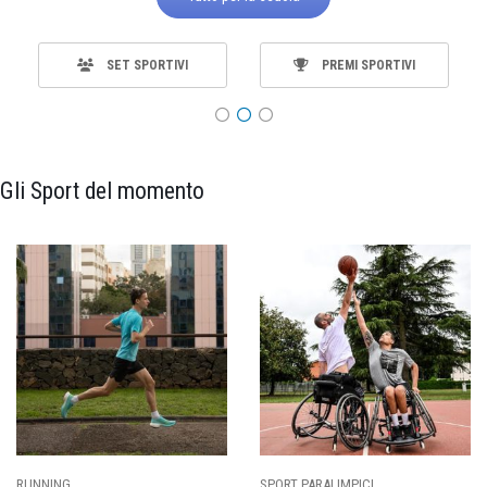
SET SPORTIVI
PREMI SPORTIVI
Gli Sport del momento
ING
SPORT PARALIMPICI
CALCI