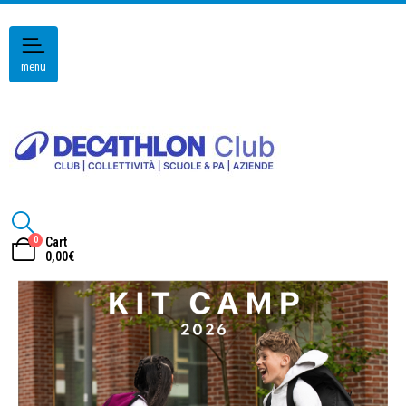
menu
0
Cart
0,00
€