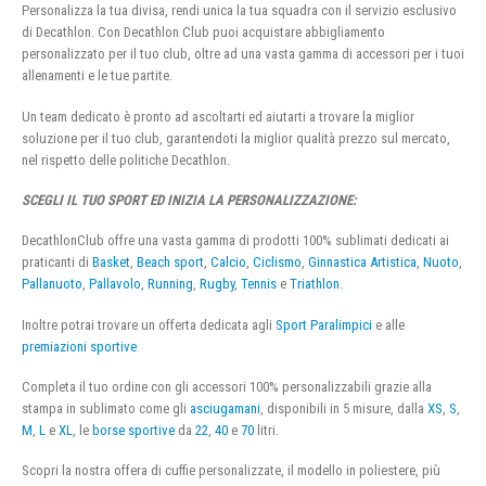
Personalizza la tua divisa, rendi unica la tua squadra con il servizio esclusivo
di Decathlon. Con Decathlon Club puoi acquistare abbigliamento
personalizzato per il tuo club, oltre ad una vasta gamma di accessori per i tuoi
allenamenti e le tue partite.
Un team dedicato è pronto ad ascoltarti ed aiutarti a trovare la miglior
soluzione per il tuo club, garantendoti la miglior qualità prezzo sul mercato,
nel rispetto delle politiche Decathlon.
SCEGLI IL TUO SPORT ED INIZIA LA PERSONALIZZAZIONE:
DecathlonClub offre una vasta gamma di prodotti 100% sublimati dedicati ai
praticanti di
Basket
,
Beach sport
,
Calcio
,
Ciclismo
,
Ginnastica Artistica
,
Nuoto
,
Pallanuoto
,
Pallavolo
,
Running
,
Rugby
,
Tennis
e
Triathlon
.
Inoltre potrai trovare un offerta dedicata agli
Sport Paralimpici
e alle
premiazioni sportive
Completa il tuo ordine con gli accessori 100% personalizzabili grazie alla
stampa in sublimato come gli
asciugamani
, disponibili in 5 misure, dalla
XS
,
S
,
M
,
L
e
XL
, le
borse sportive
da
22
,
40
e
70
litri.
Scopri la nostra offera di cuffie personalizzate, il modello in poliestere, più