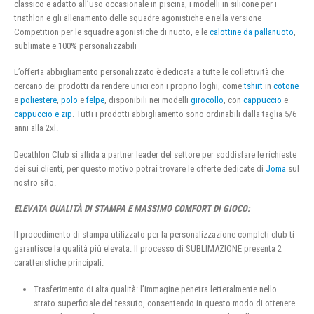
classico e adatto all’uso occasionale in piscina, i modelli in silicone per i
triathlon e gli allenamento delle squadre agonistiche e nella versione
Competition per le squadre agonistiche di nuoto, e le
calottine da pallanuoto
,
sublimate e 100% personalizzabili
L’offerta abbigliamento personalizzato è dedicata a tutte le collettività che
cercano dei prodotti da rendere unici con i proprio loghi, come
tshirt
in
cotone
e
poliestere
,
polo
e
felpe
, disponibili nei modelli
girocollo
, con
cappuccio
e
cappuccio e zip
. Tutti i prodotti abbigliamento sono ordinabili dalla taglia 5/6
anni alla 2xl.
Decathlon Club si affida a partner leader del settore per soddisfare le richieste
dei sui clienti, per questo motivo potrai trovare le offerte dedicate di
Joma
sul
nostro sito.
ELEVATA QUALITÀ DI STAMPA E MASSIMO COMFORT DI GIOCO:
Il procedimento di stampa utilizzato per la personalizzazione completi club ti
garantisce la qualità più elevata. Il processo di SUBLIMAZIONE presenta 2
caratteristiche principali:
Trasferimento di alta qualità: l’immagine penetra letteralmente nello
strato superficiale del tessuto, consentendo in questo modo di ottenere