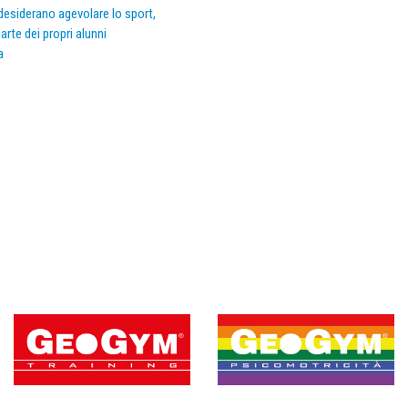
e desiderano agevolare lo sport,
arte dei propri alunni
a