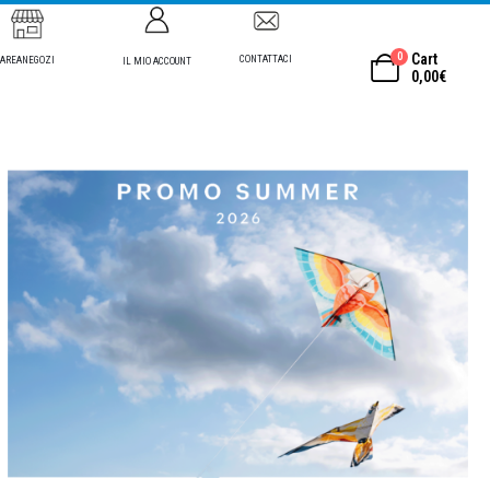
0
Cart
CONTATTACI
AREANEGOZI
IL MIO ACCOUNT
0,00
€