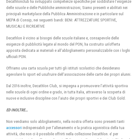
Decathlonclub ha sviluppato competenze specifiche per soddisfare l’esigenze
delle scuole e delle Pubbliche amministrazioni, Siamo presenti e abilitati nei
principali marketplace della Pubblica Amministrazione e in particolare sul
MEPA di Consip, nei seguenti bandi: BENI: ATTREZZATURE SPORTIVE,
MUSICALI E RICREATIVE
Decathlon è vicino ai bisogni delle scuole italiane e, consapevole delle
esigenze di pubblicità legate al mondo del PON, ha costruito un’offerta
apposita dedicata ai materiali e all’abbigliamento personalizzabile con i loghi
ufficiali PON.
Offriamo una carta scuola per tutti gli istituti scolastici che desiderano
agevolare lo sport ed usufruire dell’associazione delle carte dei propri alunni.
Dal 2016 inoltre, Decathlon Club, si impegna a promuovere l’attività sportiva
nelle scuole di ogni ordine e grado, in tutta Italia, attraverso la scoperta di
nuove e inclusive discipline con l’aiuto dei propri sportivi e dei Club Gold.
ED INOLTRE…
Non vendiamo solo abbigliamento, nella nostra offerta sono presenti tanti
accessori
indispensabili per l’allenamento e la pratica agonistica della tua
attività, che non ci è possibile offrirti nella collezione Decathlon. e’ per