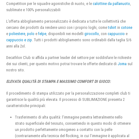
Competition per le squadre agonistiche di nuoto, e le
calottine da pallanuoto
,
sublimate e 100% personalizzabili
L’offerta abbigliamento personalizzato è dedicata a tutte le collettività che
cercano dei prodotti da rendere unici con i proprio loghi, come
tshirt
in
cotone
e
poliestere
,
polo
e
felpe
, disponibili nei modelli
girocollo
, con
cappuccio
e
cappuccio e zip
. Tutti i prodotti abbigliamento sono ordinabili dalla taglia 5/6
anni alla 2xl.
Decathlon Club si affida a partner leader del settore per soddisfare le richieste
dei sui clienti, per questo motivo potrai trovare le offerte dedicate di
Joma
sul
nostro sito.
ELEVATA QUALITÀ DI STAMPA E MASSIMO COMFORT DI GIOCO:
Il procedimento di stampa utilizzato per la personalizzazione completi club ti
garantisce la qualità più elevata. Il processo di SUBLIMAZIONE presenta 2
caratteristiche principali:
Trasferimento di alta qualità: l’immagine penetra letteralmente nello
strato superficiale del tessuto, consentendo in questo modo di ottenere
un prodotto perfettamente omogeneo a contatto con la pelle
(contrariamente alla tecnica del flocking, in cui l’immagine è applicata al