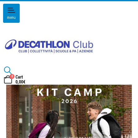
menu
0
Cart
0,00
€