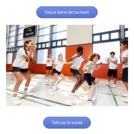
Crea le divise del tuo team
Tutto per la scuola