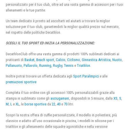
personalizzato per il tuo club, oltre ad una vasta gamma di accessori per i tuoi
allenamenti e le tue partite.
Un team dedicato è pronto ad ascoltarti ed aiutarti a trovare la miglior
soluzione per il tuo club, garantendoti la miglior qualità prezzo sul mercato,
nel rispetto delle politiche Decathlon.
SCEGLI IL TUO SPORT ED INIZIA LA PERSONALIZZAZIONE:
DecathlonClub offre una vasta gamma di prodotti 100% sublimati dedicati ai
praticanti di
Basket
,
Beach sport
,
Calcio
,
Ciclismo
,
Ginnastica Artistica
,
Nuoto
,
Pallanuoto
,
Pallavolo
,
Running
,
Rugby
,
Tennis
e
Triathlon
.
Inoltre potrai trovare un offerta dedicata agli
Sport Paralimpici
e alle
premiazioni sportive
Completa il tuo ordine con gli accessori 100% personalizzabili grazie alla
stampa in sublimato come gli
asciugamani
, disponibili in 5 misure, dalla
XS
,
S
,
M
,
L
e
XL
, le
borse sportive
da
22
,
40
e
70
litri.
Scopri la nostra offera di cuffie personalizzate, il modello in poliestere, più
classico e adatto all’uso occasionale in piscina, i modelli in silicone per i
triathlon e gli allenamento delle squadre agonistiche e nella versione