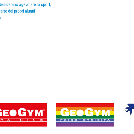
e desiderano agevolare lo sport,
arte dei propri alunni
a