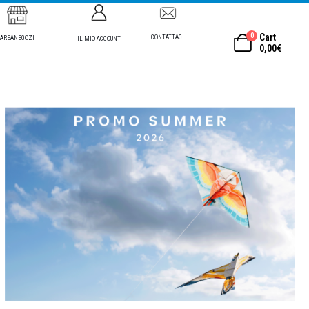
0
Cart
CONTATTACI
AREANEGOZI
IL MIO ACCOUNT
0,00
€