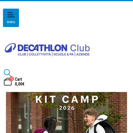
menu
0
Cart
0,00
€