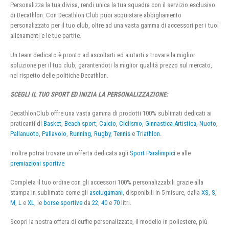
Personalizza la tua divisa, rendi unica la tua squadra con il servizio esclusivo
di Decathlon. Con Decathlon Club puoi acquistare abbigliamento
personalizzato per il tuo club, oltre ad una vasta gamma di accessori per i tuoi
allenamenti e le tue partite.
Un team dedicato è pronto ad ascoltarti ed aiutarti a trovare la miglior
soluzione per il tuo club, garantendoti la miglior qualità prezzo sul mercato,
nel rispetto delle politiche Decathlon.
SCEGLI IL TUO SPORT ED INIZIA LA PERSONALIZZAZIONE:
DecathlonClub offre una vasta gamma di prodotti 100% sublimati dedicati ai
praticanti di
Basket
,
Beach sport
,
Calcio
,
Ciclismo
,
Ginnastica Artistica
,
Nuoto
,
Pallanuoto
,
Pallavolo
,
Running
,
Rugby
,
Tennis
e
Triathlon
.
Inoltre potrai trovare un offerta dedicata agli
Sport Paralimpici
e alle
premiazioni sportive
Completa il tuo ordine con gli accessori 100% personalizzabili grazie alla
stampa in sublimato come gli
asciugamani
, disponibili in 5 misure, dalla
XS
,
S
,
M
,
L
e
XL
, le
borse sportive
da
22
,
40
e
70
litri.
Scopri la nostra offera di cuffie personalizzate, il modello in poliestere, più