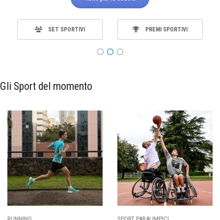
SET SPORTIVI
PREMI SPORTIVI
Gli Sport del momento
ING
SPORT PARALIMPICI
CALCI