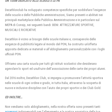
UN TEAM DEDICATO ALLE SCUOLE E LE PA
Decathlonclub ha sviluppato competenze specifiche per soddisfare l’esigenze
delle scuole e delle Pubbliche amministrazioni, Siamo presenti e abilitati nei
principali marketplace della Pubblica Amministrazione e in particolare sul
MEPA di Consip, nei seguenti bandi: BENI: ATTREZZATURE SPORTIVE,
MUSICALI E RICREATIVE
Decathlon è vicino ai bisogni delle scuole italiane e, consapevole delle
esigenze di pubblicità legate al mondo del PON, ha costruito un’offerta
apposita dedicata ai materiali e all’abbigliamento personalizzabile con i loghi
ufficiali PON.
Offriamo una carta scuola per tutti gli istituti scolastici che desiderano
agevolare lo sport ed usufruire dell’associazione delle carte dei propri alunni.
Dal 2016 inoltre, Decathlon Club, si impegna a promuovere l’attività sportiva
nelle scuole di ogni ordine e grado, in tutta Italia, attraverso la scoperta di
nuove e inclusive discipline con l’aiuto dei propri sportivi e dei Club Gold.
ED INOLTRE…
Non vendiamo solo abbigliamento, nella nostra offerta sono presenti tanti
accessori
indispensabili per l’allenamento e la pratica agonistica della tua