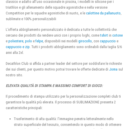
classico e adatto all’uso occasionale in piscina, i modelli in silicone per i
triathlon e gli allenamento delle squadre agonistiche e nella versione
Competition per le squadre agonistiche di nuoto, e le
calottine da pallanuoto
,
sublimate e 100% personalizzabili
L’offerta abbigliamento personalizzato è dedicata a tutte le collettività che
cercano dei prodotti da rendere unici con i proprio loghi, come
tshirt
in
cotone
e
poliestere
,
polo
e
felpe
, disponibili nei modelli
girocollo
, con
cappuccio
e
cappuccio e zip
. Tutti i prodotti abbigliamento sono ordinabili dalla taglia 5/6
anni alla 2xl.
Decathlon Club si affida a partner leader del settore per soddisfare le richieste
dei sui clienti, per questo motivo potrai trovare le offerte dedicate di
Joma
sul
nostro sito.
ELEVATA QUALITÀ DI STAMPA E MASSIMO COMFORT DI GIOCO:
Il procedimento di stampa utilizzato per la personalizzazione completi club ti
garantisce la qualità più elevata. Il processo di SUBLIMAZIONE presenta 2
caratteristiche principali:
Trasferimento di alta qualità: l’immagine penetra letteralmente nello
strato superficiale del tessuto, consentendo in questo modo di ottenere