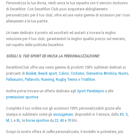
Personalizza la tua divisa, rendi unica la tua squadra con il servizio esclusivo
di Decathlon. Con Decathlon Club puoi acquistare abbigliamento
personalizzato per il tuo club, oltre ad una vasta gamma di accessori per i tuoi
allenamenti e le tue partite.
Un team dedicato è pronto ad ascoltarti ed aiutarti a trovare la miglior
soluzione per il tuo club, garantendoti la miglior qualità prezzo sul mercato,
nel rispetto delle politiche Decathlon.
SCEGLI IL TUO SPORT ED INIZIA LA PERSONALIZZAZIONE:
DecathlonClub offre una vasta gamma di prodotti 100% sublimati dedicati ai
praticanti di
Basket
,
Beach sport
,
Calcio
,
Ciclismo
,
Ginnastica Artistica
,
Nuoto
,
Pallanuoto
,
Pallavolo
,
Running
,
Rugby
,
Tennis
e
Triathlon
.
Inoltre potrai trovare un offerta dedicata agli
Sport Paralimpici
e alle
premiazioni sportive
Completa il tuo ordine con gli accessori 100% personalizzabili grazie alla
stampa in sublimato come gli
asciugamani
, disponibili in 5 misure, dalla
XS
,
S
,
M
,
L
e
XL
, le
borse sportive
da
22
,
40
e
70
litri.
Scopri la nostra offera di cuffie personalizzate, il modello in poliestere, più