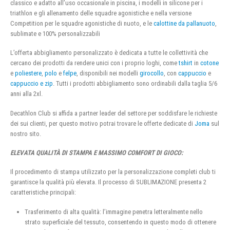
classico e adatto all’uso occasionale in piscina, i modelli in silicone per i
triathlon e gli allenamento delle squadre agonistiche e nella versione
Competition per le squadre agonistiche di nuoto, e le
calottine da pallanuoto
,
sublimate e 100% personalizzabili
L’offerta abbigliamento personalizzato è dedicata a tutte le collettività che
cercano dei prodotti da rendere unici con i proprio loghi, come
tshirt
in
cotone
e
poliestere
,
polo
e
felpe
, disponibili nei modelli
girocollo
, con
cappuccio
e
cappuccio e zip
. Tutti i prodotti abbigliamento sono ordinabili dalla taglia 5/6
anni alla 2xl.
Decathlon Club si affida a partner leader del settore per soddisfare le richieste
dei sui clienti, per questo motivo potrai trovare le offerte dedicate di
Joma
sul
nostro sito.
ELEVATA QUALITÀ DI STAMPA E MASSIMO COMFORT DI GIOCO:
Il procedimento di stampa utilizzato per la personalizzazione completi club ti
garantisce la qualità più elevata. Il processo di SUBLIMAZIONE presenta 2
caratteristiche principali:
Trasferimento di alta qualità: l’immagine penetra letteralmente nello
strato superficiale del tessuto, consentendo in questo modo di ottenere