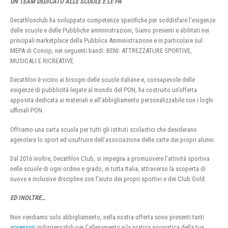
UN TEAM DEDICATO ALLE SCUOLE E LE PA
Decathlonclub ha sviluppato competenze specifiche per soddisfare l’esigenze
delle scuole e delle Pubbliche amministrazioni, Siamo presenti e abilitati nei
principali marketplace della Pubblica Amministrazione e in particolare sul
MEPA di Consip, nei seguenti bandi: BENI: ATTREZZATURE SPORTIVE,
MUSICALI E RICREATIVE
Decathlon è vicino ai bisogni delle scuole italiane e, consapevole delle
esigenze di pubblicità legate al mondo del PON, ha costruito un’offerta
apposita dedicata ai materiali e all’abbigliamento personalizzabile con i loghi
ufficiali PON.
Offriamo una carta scuola per tutti gli istituti scolastici che desiderano
agevolare lo sport ed usufruire dell’associazione delle carte dei propri alunni.
Dal 2016 inoltre, Decathlon Club, si impegna a promuovere l’attività sportiva
nelle scuole di ogni ordine e grado, in tutta Italia, attraverso la scoperta di
nuove e inclusive discipline con l’aiuto dei propri sportivi e dei Club Gold.
ED INOLTRE…
Non vendiamo solo abbigliamento, nella nostra offerta sono presenti tanti
accessori
indispensabili per l’allenamento e la pratica agonistica della tua