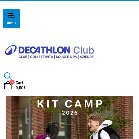
menu
0
Cart
0,00
€