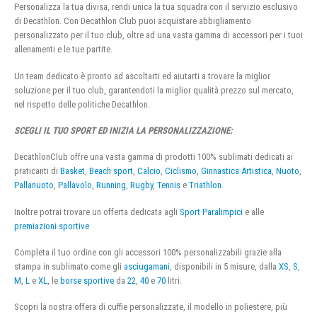
Personalizza la tua divisa, rendi unica la tua squadra con il servizio esclusivo
di Decathlon. Con Decathlon Club puoi acquistare abbigliamento
personalizzato per il tuo club, oltre ad una vasta gamma di accessori per i tuoi
allenamenti e le tue partite.
Un team dedicato è pronto ad ascoltarti ed aiutarti a trovare la miglior
soluzione per il tuo club, garantendoti la miglior qualità prezzo sul mercato,
nel rispetto delle politiche Decathlon.
SCEGLI IL TUO SPORT ED INIZIA LA PERSONALIZZAZIONE:
DecathlonClub offre una vasta gamma di prodotti 100% sublimati dedicati ai
praticanti di
Basket
,
Beach sport
,
Calcio
,
Ciclismo
,
Ginnastica Artistica
,
Nuoto
,
Pallanuoto
,
Pallavolo
,
Running
,
Rugby
,
Tennis
e
Triathlon
.
Inoltre potrai trovare un offerta dedicata agli
Sport Paralimpici
e alle
premiazioni sportive
Completa il tuo ordine con gli accessori 100% personalizzabili grazie alla
stampa in sublimato come gli
asciugamani
, disponibili in 5 misure, dalla
XS
,
S
,
M
,
L
e
XL
, le
borse sportive
da
22
,
40
e
70
litri.
Scopri la nostra offera di cuffie personalizzate, il modello in poliestere, più