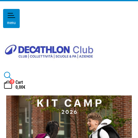
menu
0
Cart
0,00
€