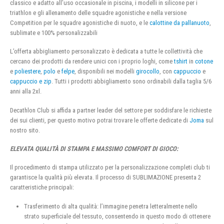
classico e adatto all’uso occasionale in piscina, i modelli in silicone per i
triathlon e gli allenamento delle squadre agonistiche e nella versione
Competition per le squadre agonistiche di nuoto, e le
calottine da pallanuoto
,
sublimate e 100% personalizzabili
L’offerta abbigliamento personalizzato è dedicata a tutte le collettività che
cercano dei prodotti da rendere unici con i proprio loghi, come
tshirt
in
cotone
e
poliestere
,
polo
e
felpe
, disponibili nei modelli
girocollo
, con
cappuccio
e
cappuccio e zip
. Tutti i prodotti abbigliamento sono ordinabili dalla taglia 5/6
anni alla 2xl.
Decathlon Club si affida a partner leader del settore per soddisfare le richieste
dei sui clienti, per questo motivo potrai trovare le offerte dedicate di
Joma
sul
nostro sito.
ELEVATA QUALITÀ DI STAMPA E MASSIMO COMFORT DI GIOCO:
Il procedimento di stampa utilizzato per la personalizzazione completi club ti
garantisce la qualità più elevata. Il processo di SUBLIMAZIONE presenta 2
caratteristiche principali:
Trasferimento di alta qualità: l’immagine penetra letteralmente nello
strato superficiale del tessuto, consentendo in questo modo di ottenere