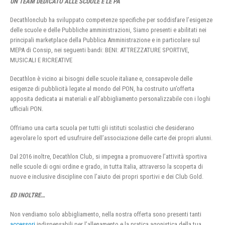
UN TEAM DEDICATO ALLE SCUOLE E LE PA
Decathlonclub ha sviluppato competenze specifiche per soddisfare l’esigenze
delle scuole e delle Pubbliche amministrazioni, Siamo presenti e abilitati nei
principali marketplace della Pubblica Amministrazione e in particolare sul
MEPA di Consip, nei seguenti bandi: BENI: ATTREZZATURE SPORTIVE,
MUSICALI E RICREATIVE
Decathlon è vicino ai bisogni delle scuole italiane e, consapevole delle
esigenze di pubblicità legate al mondo del PON, ha costruito un’offerta
apposita dedicata ai materiali e all’abbigliamento personalizzabile con i loghi
ufficiali PON.
Offriamo una carta scuola per tutti gli istituti scolastici che desiderano
agevolare lo sport ed usufruire dell’associazione delle carte dei propri alunni.
Dal 2016 inoltre, Decathlon Club, si impegna a promuovere l’attività sportiva
nelle scuole di ogni ordine e grado, in tutta Italia, attraverso la scoperta di
nuove e inclusive discipline con l’aiuto dei propri sportivi e dei Club Gold.
ED INOLTRE…
Non vendiamo solo abbigliamento, nella nostra offerta sono presenti tanti
accessori
indispensabili per l’allenamento e la pratica agonistica della tua