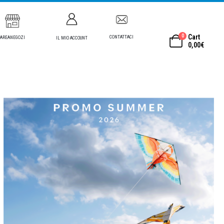
0
Cart
CONTATTACI
AREANEGOZI
IL MIO ACCOUNT
0,00
€