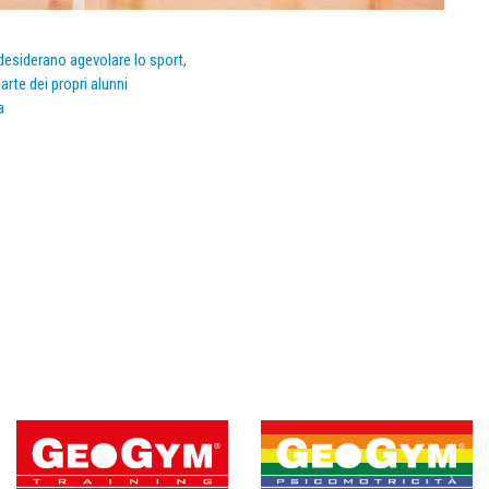
e desiderano agevolare lo sport,
arte dei propri alunni
a