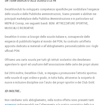
UN TEAM DEDICATO ALLE SCUOLE E LE PA
Decathlonclub ha sviluppato competenze specifiche per soddisfare l’esigenze
delle scuole e delle Pubbliche amministrazioni, Siamo presenti e abilitati nei
principali marketplace della Pubblica Amministrazione e in particolare sul
MEPA di Consip, nei seguenti bandi: BENI: ATTREZZATURE SPORTIVE,
MUSICALI E RICREATIVE
Decathlon è vicino ai bisogni delle scuole italiane e, consapevole delle
esigenze di pubblicità legate al mondo del PON, ha costruito un’offerta
apposita dedicata ai materiali e all’abbigliamento personalizzabile con i loghi
ufficiali PON.
Offriamo una carta scuola per tutti gli istituti scolastici che desiderano
agevolare lo sport ed usufruire dell’associazione delle carte dei propri alunni.
Dal 2016 inoltre, Decathlon Club, si impegna a promuovere l’attività sportiva
nelle scuole di ogni ordine e grado, in tutta Italia, attraverso la scoperta di
nuove e inclusive discipline con l’aiuto dei propri sportivi e dei Club Gold.
ED INOLTRE…
Non vendiamo solo abbigliamento, nella nostra offerta sono presenti tanti
accessori
indispensabili per l’allenamento e la pratica agonistica della tua