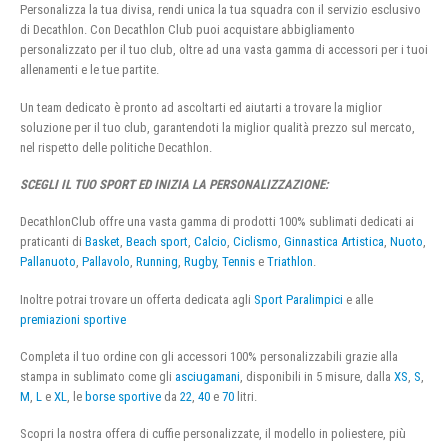
Personalizza la tua divisa, rendi unica la tua squadra con il servizio esclusivo
di Decathlon. Con Decathlon Club puoi acquistare abbigliamento
personalizzato per il tuo club, oltre ad una vasta gamma di accessori per i tuoi
allenamenti e le tue partite.
Un team dedicato è pronto ad ascoltarti ed aiutarti a trovare la miglior
soluzione per il tuo club, garantendoti la miglior qualità prezzo sul mercato,
nel rispetto delle politiche Decathlon.
SCEGLI IL TUO SPORT ED INIZIA LA PERSONALIZZAZIONE:
DecathlonClub offre una vasta gamma di prodotti 100% sublimati dedicati ai
praticanti di
Basket
,
Beach sport
,
Calcio
,
Ciclismo
,
Ginnastica Artistica
,
Nuoto
,
Pallanuoto
,
Pallavolo
,
Running
,
Rugby
,
Tennis
e
Triathlon
.
Inoltre potrai trovare un offerta dedicata agli
Sport Paralimpici
e alle
premiazioni sportive
Completa il tuo ordine con gli accessori 100% personalizzabili grazie alla
stampa in sublimato come gli
asciugamani
, disponibili in 5 misure, dalla
XS
,
S
,
M
,
L
e
XL
, le
borse sportive
da
22
,
40
e
70
litri.
Scopri la nostra offera di cuffie personalizzate, il modello in poliestere, più