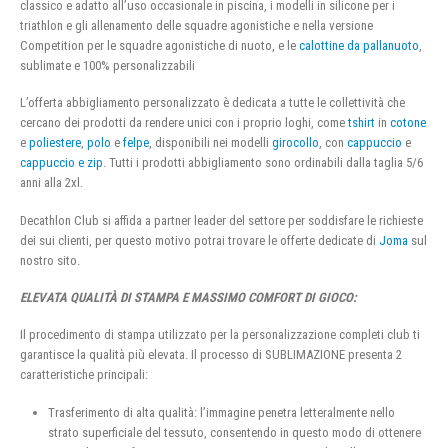
classico e adatto all’uso occasionale in piscina, i modelli in silicone per i
triathlon e gli allenamento delle squadre agonistiche e nella versione
Competition per le squadre agonistiche di nuoto, e le
calottine da pallanuoto
,
sublimate e 100% personalizzabili
L’offerta abbigliamento personalizzato è dedicata a tutte le collettività che
cercano dei prodotti da rendere unici con i proprio loghi, come
tshirt
in
cotone
e
poliestere
,
polo
e
felpe
, disponibili nei modelli
girocollo
, con
cappuccio
e
cappuccio e zip
. Tutti i prodotti abbigliamento sono ordinabili dalla taglia 5/6
anni alla 2xl.
Decathlon Club si affida a partner leader del settore per soddisfare le richieste
dei sui clienti, per questo motivo potrai trovare le offerte dedicate di
Joma
sul
nostro sito.
ELEVATA QUALITÀ DI STAMPA E MASSIMO COMFORT DI GIOCO:
Il procedimento di stampa utilizzato per la personalizzazione completi club ti
garantisce la qualità più elevata. Il processo di SUBLIMAZIONE presenta 2
caratteristiche principali:
Trasferimento di alta qualità: l’immagine penetra letteralmente nello
strato superficiale del tessuto, consentendo in questo modo di ottenere