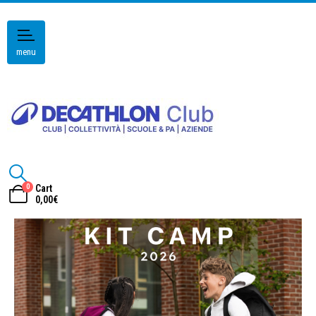
menu
0
Cart
0,00
€