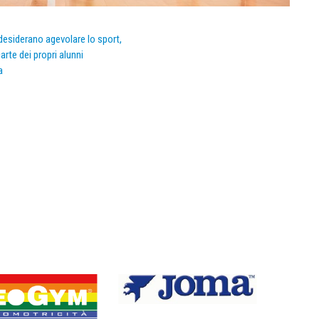
e desiderano agevolare lo sport,
arte dei propri alunni
a