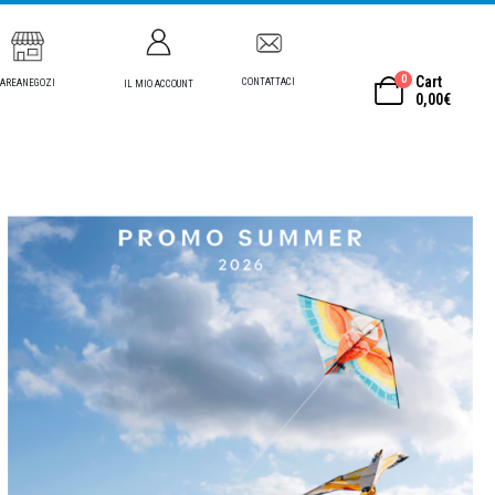
0
Cart
CONTATTACI
AREANEGOZI
IL MIO ACCOUNT
0,00
€