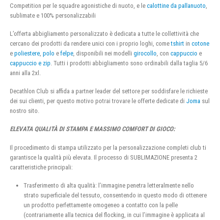
Competition per le squadre agonistiche di nuoto, e le
calottine da pallanuoto
,
sublimate e 100% personalizzabili
L’offerta abbigliamento personalizzato è dedicata a tutte le collettività che
cercano dei prodotti da rendere unici con i proprio loghi, come
tshirt
in
cotone
e
poliestere
,
polo
e
felpe
, disponibili nei modelli
girocollo
, con
cappuccio
e
cappuccio e zip
. Tutti i prodotti abbigliamento sono ordinabili dalla taglia 5/6
anni alla 2xl.
Decathlon Club si affida a partner leader del settore per soddisfare le richieste
dei sui clienti, per questo motivo potrai trovare le offerte dedicate di
Joma
sul
nostro sito.
ELEVATA QUALITÀ DI STAMPA E MASSIMO COMFORT DI GIOCO:
Il procedimento di stampa utilizzato per la personalizzazione completi club ti
garantisce la qualità più elevata. Il processo di SUBLIMAZIONE presenta 2
caratteristiche principali:
Trasferimento di alta qualità: l’immagine penetra letteralmente nello
strato superficiale del tessuto, consentendo in questo modo di ottenere
un prodotto perfettamente omogeneo a contatto con la pelle
(contrariamente alla tecnica del flocking, in cui l’immagine è applicata al