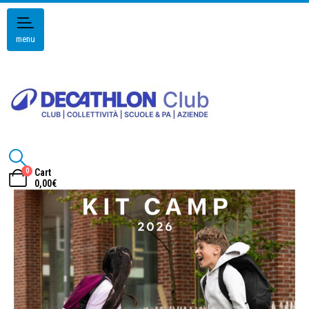
menu
0
Cart
0,00
€