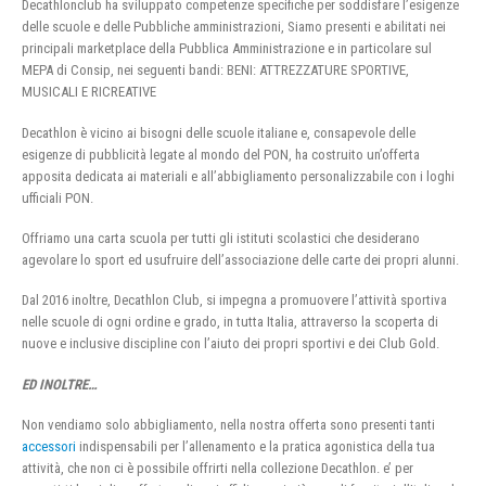
Decathlonclub ha sviluppato competenze specifiche per soddisfare l’esigenze
delle scuole e delle Pubbliche amministrazioni, Siamo presenti e abilitati nei
principali marketplace della Pubblica Amministrazione e in particolare sul
MEPA di Consip, nei seguenti bandi: BENI: ATTREZZATURE SPORTIVE,
MUSICALI E RICREATIVE
Decathlon è vicino ai bisogni delle scuole italiane e, consapevole delle
esigenze di pubblicità legate al mondo del PON, ha costruito un’offerta
apposita dedicata ai materiali e all’abbigliamento personalizzabile con i loghi
ufficiali PON.
Offriamo una carta scuola per tutti gli istituti scolastici che desiderano
agevolare lo sport ed usufruire dell’associazione delle carte dei propri alunni.
Dal 2016 inoltre, Decathlon Club, si impegna a promuovere l’attività sportiva
nelle scuole di ogni ordine e grado, in tutta Italia, attraverso la scoperta di
nuove e inclusive discipline con l’aiuto dei propri sportivi e dei Club Gold.
ED INOLTRE…
Non vendiamo solo abbigliamento, nella nostra offerta sono presenti tanti
accessori
indispensabili per l’allenamento e la pratica agonistica della tua
attività, che non ci è possibile offrirti nella collezione Decathlon. e’ per