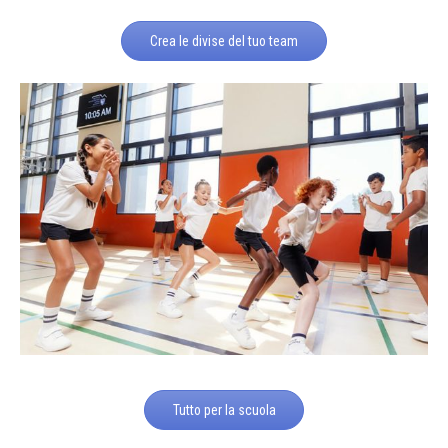
Crea le divise del tuo team
Tutto per la scuola