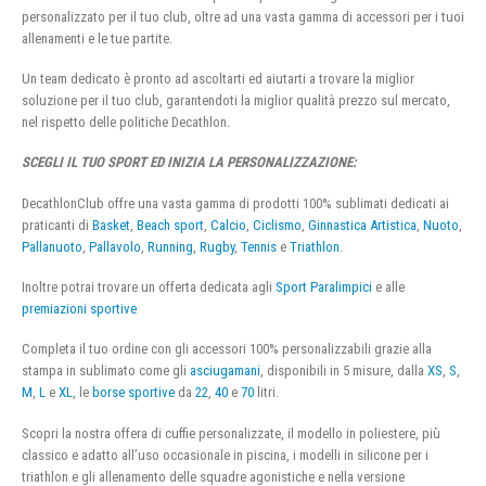
personalizzato per il tuo club, oltre ad una vasta gamma di accessori per i tuoi
allenamenti e le tue partite.
Un team dedicato è pronto ad ascoltarti ed aiutarti a trovare la miglior
soluzione per il tuo club, garantendoti la miglior qualità prezzo sul mercato,
nel rispetto delle politiche Decathlon.
SCEGLI IL TUO SPORT ED INIZIA LA PERSONALIZZAZIONE:
DecathlonClub offre una vasta gamma di prodotti 100% sublimati dedicati ai
praticanti di
Basket
,
Beach sport
,
Calcio
,
Ciclismo
,
Ginnastica Artistica
,
Nuoto
,
Pallanuoto
,
Pallavolo
,
Running
,
Rugby
,
Tennis
e
Triathlon
.
Inoltre potrai trovare un offerta dedicata agli
Sport Paralimpici
e alle
premiazioni sportive
Completa il tuo ordine con gli accessori 100% personalizzabili grazie alla
stampa in sublimato come gli
asciugamani
, disponibili in 5 misure, dalla
XS
,
S
,
M
,
L
e
XL
, le
borse sportive
da
22
,
40
e
70
litri.
Scopri la nostra offera di cuffie personalizzate, il modello in poliestere, più
classico e adatto all’uso occasionale in piscina, i modelli in silicone per i
triathlon e gli allenamento delle squadre agonistiche e nella versione