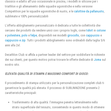
classico e adatto all’uso occasionale in piscina, i modelli in silicone per i
triathlon e gli allenamento delle squadre agonistiche e nella versione
Competition per le squadre agonistiche di nuoto, e le
calottine da pallanuoto
,
sublimate e 100% personalizzabili
L’offerta abbigliamento personalizzato è dedicata a tutte le collettività che
cercano dei prodotti da rendere unici con i proprio loghi, come
tshirt
in
cotone
e
poliestere
,
polo
e
felpe
, disponibili nei modelli
girocollo
, con
cappuccio
e
cappuccio e zip
. Tutti i prodotti abbigliamento sono ordinabili dalla taglia 5/6
anni alla 2xl.
Decathlon Club si affida a partner leader del settore per soddisfare le richieste
dei sui clienti, per questo motivo potrai trovare le offerte dedicate di
Joma
sul
nostro sito.
ELEVATA QUALITÀ DI STAMPA E MASSIMO COMFORT DI GIOCO:
Il procedimento di stampa utilizzato per la personalizzazione completi club ti
garantisce la qualità più elevata. Il processo di SUBLIMAZIONE presenta 2
caratteristiche principali:
Trasferimento di alta qualità: l’immagine penetra letteralmente nello
strato superficiale del tessuto, consentendo in questo modo di ottenere