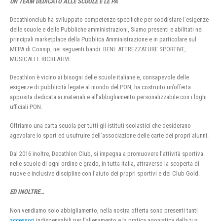
UN TEAM DEDICATO ALLE SCUOLE E LE PA
Decathlonclub ha sviluppato competenze specifiche per soddisfare l’esigenze
delle scuole e delle Pubbliche amministrazioni, Siamo presenti e abilitati nei
principali marketplace della Pubblica Amministrazione e in particolare sul
MEPA di Consip, nei seguenti bandi: BENI: ATTREZZATURE SPORTIVE,
MUSICALI E RICREATIVE
Decathlon è vicino ai bisogni delle scuole italiane e, consapevole delle
esigenze di pubblicità legate al mondo del PON, ha costruito un’offerta
apposita dedicata ai materiali e all’abbigliamento personalizzabile con i loghi
ufficiali PON.
Offriamo una carta scuola per tutti gli istituti scolastici che desiderano
agevolare lo sport ed usufruire dell’associazione delle carte dei propri alunni.
Dal 2016 inoltre, Decathlon Club, si impegna a promuovere l’attività sportiva
nelle scuole di ogni ordine e grado, in tutta Italia, attraverso la scoperta di
nuove e inclusive discipline con l’aiuto dei propri sportivi e dei Club Gold.
ED INOLTRE…
Non vendiamo solo abbigliamento, nella nostra offerta sono presenti tanti
accessori
indispensabili per l’allenamento e la pratica agonistica della tua