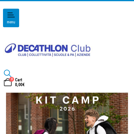
menu
0
Cart
0,00
€