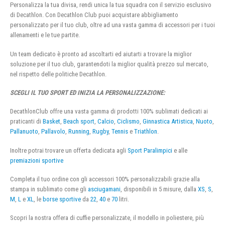
Personalizza la tua divisa, rendi unica la tua squadra con il servizio esclusivo
di Decathlon. Con Decathlon Club puoi acquistare abbigliamento
personalizzato per il tuo club, oltre ad una vasta gamma di accessori per i tuoi
allenamenti e le tue partite.
Un team dedicato è pronto ad ascoltarti ed aiutarti a trovare la miglior
soluzione per il tuo club, garantendoti la miglior qualità prezzo sul mercato,
nel rispetto delle politiche Decathlon.
SCEGLI IL TUO SPORT ED INIZIA LA PERSONALIZZAZIONE:
DecathlonClub offre una vasta gamma di prodotti 100% sublimati dedicati ai
praticanti di
Basket
,
Beach sport
,
Calcio
,
Ciclismo
,
Ginnastica Artistica
,
Nuoto
,
Pallanuoto
,
Pallavolo
,
Running
,
Rugby
,
Tennis
e
Triathlon
.
Inoltre potrai trovare un offerta dedicata agli
Sport Paralimpici
e alle
premiazioni sportive
Completa il tuo ordine con gli accessori 100% personalizzabili grazie alla
stampa in sublimato come gli
asciugamani
, disponibili in 5 misure, dalla
XS
,
S
,
M
,
L
e
XL
, le
borse sportive
da
22
,
40
e
70
litri.
Scopri la nostra offera di cuffie personalizzate, il modello in poliestere, più