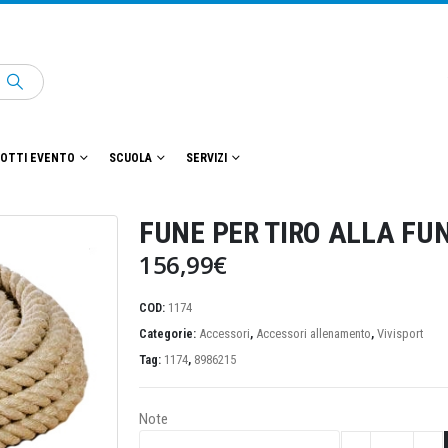
OTTI EVENTO
SCUOLA
SERVIZI
FUNE PER TIRO ALLA FU
156,99
€
COD:
1174
Categorie:
Accessori
,
Accessori allenamento
,
Vivisport
Tag:
1174
,
8986215
Note