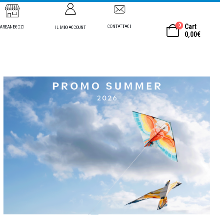
0
Cart
CONTATTACI
AREANEGOZI
IL MIO ACCOUNT
0,00
€