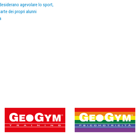
e desiderano agevolare lo sport,
arte dei propri alunni
a