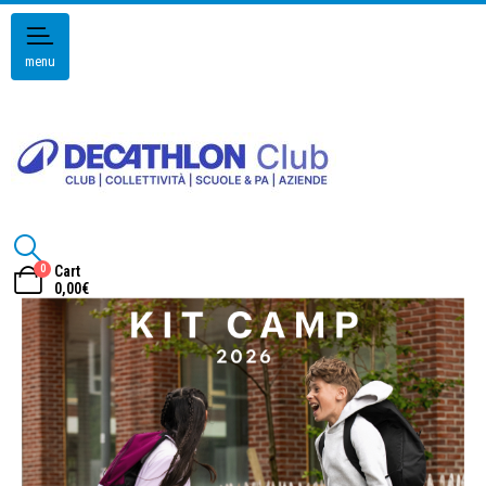
menu
0
Cart
0,00
€