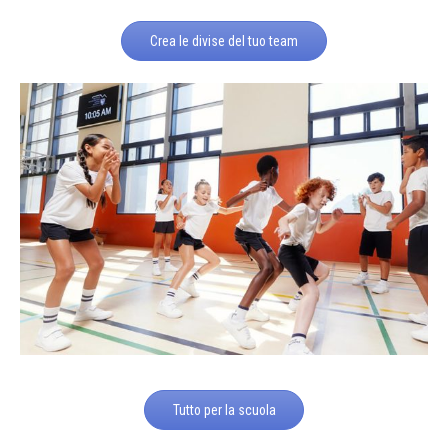
Crea le divise del tuo team
Tutto per la scuola