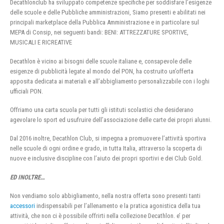
Decathlonclub ha sviluppato competenze specifiche per soddisfare l’esigenze
delle scuole e delle Pubbliche amministrazioni, Siamo presenti e abilitati nei
principali marketplace della Pubblica Amministrazione e in particolare sul
MEPA di Consip, nei seguenti bandi: BENI: ATTREZZATURE SPORTIVE,
MUSICALI E RICREATIVE
Decathlon è vicino ai bisogni delle scuole italiane e, consapevole delle
esigenze di pubblicità legate al mondo del PON, ha costruito un’offerta
apposita dedicata ai materiali e all’abbigliamento personalizzabile con i loghi
ufficiali PON.
Offriamo una carta scuola per tutti gli istituti scolastici che desiderano
agevolare lo sport ed usufruire dell’associazione delle carte dei propri alunni.
Dal 2016 inoltre, Decathlon Club, si impegna a promuovere l’attività sportiva
nelle scuole di ogni ordine e grado, in tutta Italia, attraverso la scoperta di
nuove e inclusive discipline con l’aiuto dei propri sportivi e dei Club Gold.
ED INOLTRE…
Non vendiamo solo abbigliamento, nella nostra offerta sono presenti tanti
accessori
indispensabili per l’allenamento e la pratica agonistica della tua
attività, che non ci è possibile offrirti nella collezione Decathlon. e’ per