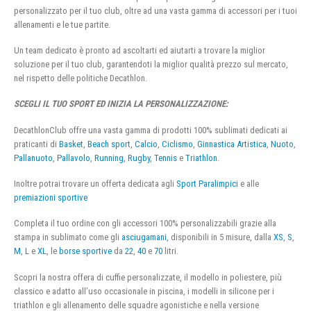
personalizzato per il tuo club, oltre ad una vasta gamma di accessori per i tuoi
allenamenti e le tue partite.
Un team dedicato è pronto ad ascoltarti ed aiutarti a trovare la miglior
soluzione per il tuo club, garantendoti la miglior qualità prezzo sul mercato,
nel rispetto delle politiche Decathlon.
SCEGLI IL TUO SPORT ED INIZIA LA PERSONALIZZAZIONE:
DecathlonClub offre una vasta gamma di prodotti 100% sublimati dedicati ai
praticanti di
Basket
,
Beach sport
,
Calcio
,
Ciclismo
,
Ginnastica Artistica
,
Nuoto
,
Pallanuoto
,
Pallavolo
,
Running
,
Rugby
,
Tennis
e
Triathlon
.
Inoltre potrai trovare un offerta dedicata agli
Sport Paralimpici
e alle
premiazioni sportive
Completa il tuo ordine con gli accessori 100% personalizzabili grazie alla
stampa in sublimato come gli
asciugamani
, disponibili in 5 misure, dalla
XS
,
S
,
M
,
L
e
XL
, le
borse sportive
da
22
,
40
e
70
litri.
Scopri la nostra offera di cuffie personalizzate, il modello in poliestere, più
classico e adatto all’uso occasionale in piscina, i modelli in silicone per i
triathlon e gli allenamento delle squadre agonistiche e nella versione