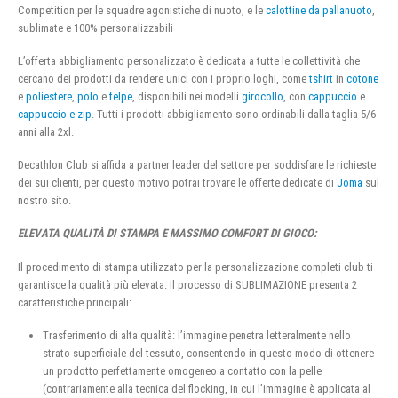
Competition per le squadre agonistiche di nuoto, e le
calottine da pallanuoto
,
sublimate e 100% personalizzabili
L’offerta abbigliamento personalizzato è dedicata a tutte le collettività che
cercano dei prodotti da rendere unici con i proprio loghi, come
tshirt
in
cotone
e
poliestere
,
polo
e
felpe
, disponibili nei modelli
girocollo
, con
cappuccio
e
cappuccio e zip
. Tutti i prodotti abbigliamento sono ordinabili dalla taglia 5/6
anni alla 2xl.
Decathlon Club si affida a partner leader del settore per soddisfare le richieste
dei sui clienti, per questo motivo potrai trovare le offerte dedicate di
Joma
sul
nostro sito.
ELEVATA QUALITÀ DI STAMPA E MASSIMO COMFORT DI GIOCO:
Il procedimento di stampa utilizzato per la personalizzazione completi club ti
garantisce la qualità più elevata. Il processo di SUBLIMAZIONE presenta 2
caratteristiche principali:
Trasferimento di alta qualità: l’immagine penetra letteralmente nello
strato superficiale del tessuto, consentendo in questo modo di ottenere
un prodotto perfettamente omogeneo a contatto con la pelle
(contrariamente alla tecnica del flocking, in cui l’immagine è applicata al