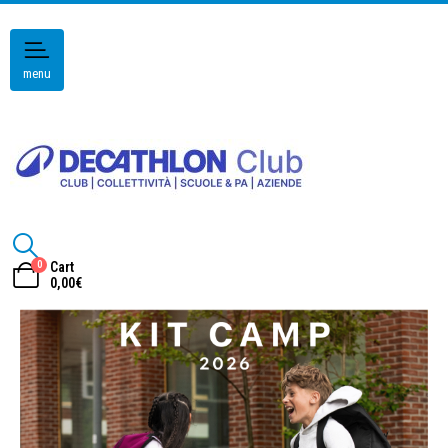
menu
0
Cart
0,00
€