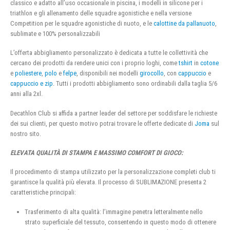
classico e adatto all’uso occasionale in piscina, i modelli in silicone per i
triathlon e gli allenamento delle squadre agonistiche e nella versione
Competition per le squadre agonistiche di nuoto, e le
calottine da pallanuoto
,
sublimate e 100% personalizzabili
L’offerta abbigliamento personalizzato è dedicata a tutte le collettività che
cercano dei prodotti da rendere unici con i proprio loghi, come
tshirt
in
cotone
e
poliestere
,
polo
e
felpe
, disponibili nei modelli
girocollo
, con
cappuccio
e
cappuccio e zip
. Tutti i prodotti abbigliamento sono ordinabili dalla taglia 5/6
anni alla 2xl.
Decathlon Club si affida a partner leader del settore per soddisfare le richieste
dei sui clienti, per questo motivo potrai trovare le offerte dedicate di
Joma
sul
nostro sito.
ELEVATA QUALITÀ DI STAMPA E MASSIMO COMFORT DI GIOCO:
Il procedimento di stampa utilizzato per la personalizzazione completi club ti
garantisce la qualità più elevata. Il processo di SUBLIMAZIONE presenta 2
caratteristiche principali:
Trasferimento di alta qualità: l’immagine penetra letteralmente nello
strato superficiale del tessuto, consentendo in questo modo di ottenere