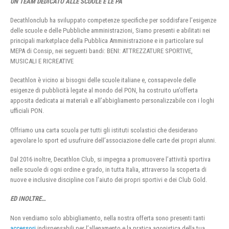
UN TEAM DEDICATO ALLE SCUOLE E LE PA
Decathlonclub ha sviluppato competenze specifiche per soddisfare l’esigenze
delle scuole e delle Pubbliche amministrazioni, Siamo presenti e abilitati nei
principali marketplace della Pubblica Amministrazione e in particolare sul
MEPA di Consip, nei seguenti bandi: BENI: ATTREZZATURE SPORTIVE,
MUSICALI E RICREATIVE
Decathlon è vicino ai bisogni delle scuole italiane e, consapevole delle
esigenze di pubblicità legate al mondo del PON, ha costruito un’offerta
apposita dedicata ai materiali e all’abbigliamento personalizzabile con i loghi
ufficiali PON.
Offriamo una carta scuola per tutti gli istituti scolastici che desiderano
agevolare lo sport ed usufruire dell’associazione delle carte dei propri alunni.
Dal 2016 inoltre, Decathlon Club, si impegna a promuovere l’attività sportiva
nelle scuole di ogni ordine e grado, in tutta Italia, attraverso la scoperta di
nuove e inclusive discipline con l’aiuto dei propri sportivi e dei Club Gold.
ED INOLTRE…
Non vendiamo solo abbigliamento, nella nostra offerta sono presenti tanti
accessori
indispensabili per l’allenamento e la pratica agonistica della tua