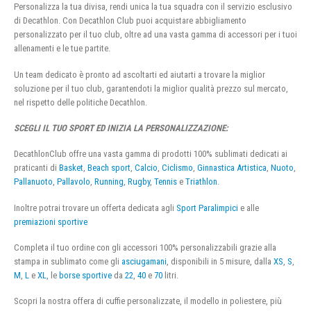
Personalizza la tua divisa, rendi unica la tua squadra con il servizio esclusivo
di Decathlon. Con Decathlon Club puoi acquistare abbigliamento
personalizzato per il tuo club, oltre ad una vasta gamma di accessori per i tuoi
allenamenti e le tue partite.
Un team dedicato è pronto ad ascoltarti ed aiutarti a trovare la miglior
soluzione per il tuo club, garantendoti la miglior qualità prezzo sul mercato,
nel rispetto delle politiche Decathlon.
SCEGLI IL TUO SPORT ED INIZIA LA PERSONALIZZAZIONE:
DecathlonClub offre una vasta gamma di prodotti 100% sublimati dedicati ai
praticanti di
Basket
,
Beach sport
,
Calcio
,
Ciclismo
,
Ginnastica Artistica
,
Nuoto
,
Pallanuoto
,
Pallavolo
,
Running
,
Rugby
,
Tennis
e
Triathlon
.
Inoltre potrai trovare un offerta dedicata agli
Sport Paralimpici
e alle
premiazioni sportive
Completa il tuo ordine con gli accessori 100% personalizzabili grazie alla
stampa in sublimato come gli
asciugamani
, disponibili in 5 misure, dalla
XS
,
S
,
M
,
L
e
XL
, le
borse sportive
da
22
,
40
e
70
litri.
Scopri la nostra offera di cuffie personalizzate, il modello in poliestere, più