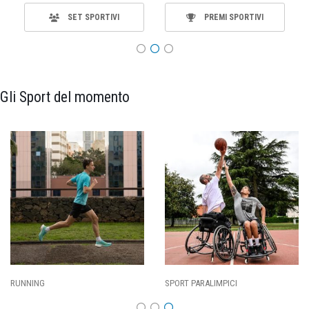
SET SPORTIVI
PREMI SPORTIVI
Gli Sport del momento
ING
SPORT PARALIMPICI
CALCI