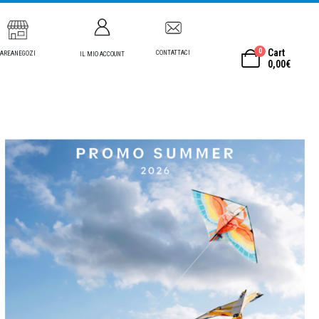
0
Cart
CONTATTACI
AREANEGOZI
IL MIO ACCOUNT
0,00
€