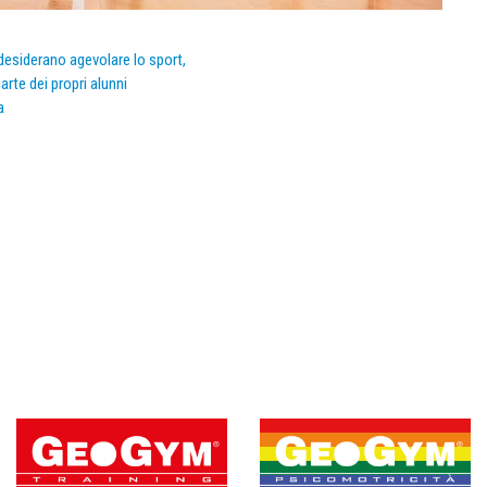
e desiderano agevolare lo sport,
arte dei propri alunni
a