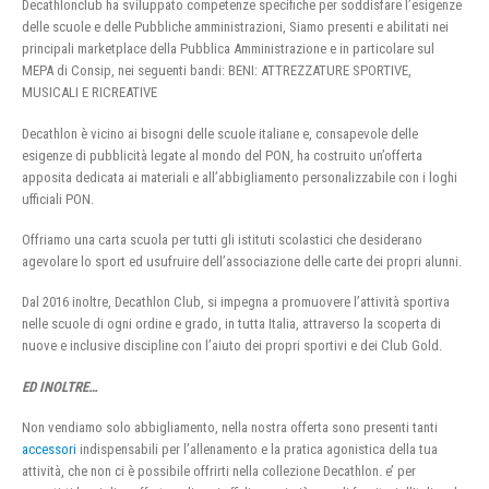
Decathlonclub ha sviluppato competenze specifiche per soddisfare l’esigenze
delle scuole e delle Pubbliche amministrazioni, Siamo presenti e abilitati nei
principali marketplace della Pubblica Amministrazione e in particolare sul
MEPA di Consip, nei seguenti bandi: BENI: ATTREZZATURE SPORTIVE,
MUSICALI E RICREATIVE
Decathlon è vicino ai bisogni delle scuole italiane e, consapevole delle
esigenze di pubblicità legate al mondo del PON, ha costruito un’offerta
apposita dedicata ai materiali e all’abbigliamento personalizzabile con i loghi
ufficiali PON.
Offriamo una carta scuola per tutti gli istituti scolastici che desiderano
agevolare lo sport ed usufruire dell’associazione delle carte dei propri alunni.
Dal 2016 inoltre, Decathlon Club, si impegna a promuovere l’attività sportiva
nelle scuole di ogni ordine e grado, in tutta Italia, attraverso la scoperta di
nuove e inclusive discipline con l’aiuto dei propri sportivi e dei Club Gold.
ED INOLTRE…
Non vendiamo solo abbigliamento, nella nostra offerta sono presenti tanti
accessori
indispensabili per l’allenamento e la pratica agonistica della tua
attività, che non ci è possibile offrirti nella collezione Decathlon. e’ per