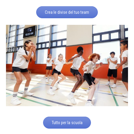
Crea le divise del tuo team
Tutto per la scuola