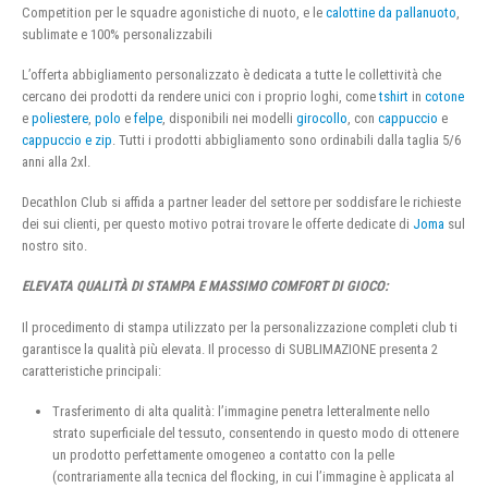
Competition per le squadre agonistiche di nuoto, e le
calottine da pallanuoto
,
sublimate e 100% personalizzabili
L’offerta abbigliamento personalizzato è dedicata a tutte le collettività che
cercano dei prodotti da rendere unici con i proprio loghi, come
tshirt
in
cotone
e
poliestere
,
polo
e
felpe
, disponibili nei modelli
girocollo
, con
cappuccio
e
cappuccio e zip
. Tutti i prodotti abbigliamento sono ordinabili dalla taglia 5/6
anni alla 2xl.
Decathlon Club si affida a partner leader del settore per soddisfare le richieste
dei sui clienti, per questo motivo potrai trovare le offerte dedicate di
Joma
sul
nostro sito.
ELEVATA QUALITÀ DI STAMPA E MASSIMO COMFORT DI GIOCO:
Il procedimento di stampa utilizzato per la personalizzazione completi club ti
garantisce la qualità più elevata. Il processo di SUBLIMAZIONE presenta 2
caratteristiche principali:
Trasferimento di alta qualità: l’immagine penetra letteralmente nello
strato superficiale del tessuto, consentendo in questo modo di ottenere
un prodotto perfettamente omogeneo a contatto con la pelle
(contrariamente alla tecnica del flocking, in cui l’immagine è applicata al