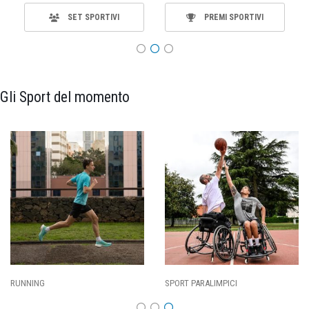
SET SPORTIVI
PREMI SPORTIVI
Gli Sport del momento
CI
CALCIO
BASKET