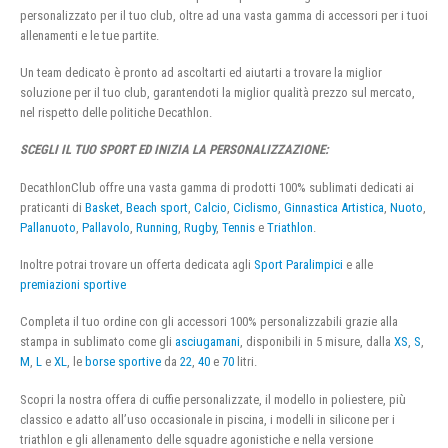
personalizzato per il tuo club, oltre ad una vasta gamma di accessori per i tuoi
allenamenti e le tue partite.
Un team dedicato è pronto ad ascoltarti ed aiutarti a trovare la miglior
soluzione per il tuo club, garantendoti la miglior qualità prezzo sul mercato,
nel rispetto delle politiche Decathlon.
SCEGLI IL TUO SPORT ED INIZIA LA PERSONALIZZAZIONE:
DecathlonClub offre una vasta gamma di prodotti 100% sublimati dedicati ai
praticanti di
Basket
,
Beach sport
,
Calcio
,
Ciclismo
,
Ginnastica Artistica
,
Nuoto
,
Pallanuoto
,
Pallavolo
,
Running
,
Rugby
,
Tennis
e
Triathlon
.
Inoltre potrai trovare un offerta dedicata agli
Sport Paralimpici
e alle
premiazioni sportive
Completa il tuo ordine con gli accessori 100% personalizzabili grazie alla
stampa in sublimato come gli
asciugamani
, disponibili in 5 misure, dalla
XS
,
S
,
M
,
L
e
XL
, le
borse sportive
da
22
,
40
e
70
litri.
Scopri la nostra offera di cuffie personalizzate, il modello in poliestere, più
classico e adatto all’uso occasionale in piscina, i modelli in silicone per i
triathlon e gli allenamento delle squadre agonistiche e nella versione