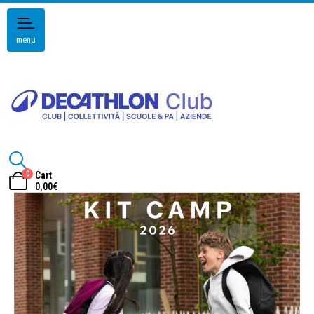
menu
0
Cart
0,00
€