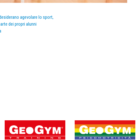
e desiderano agevolare lo sport,
arte dei propri alunni
a