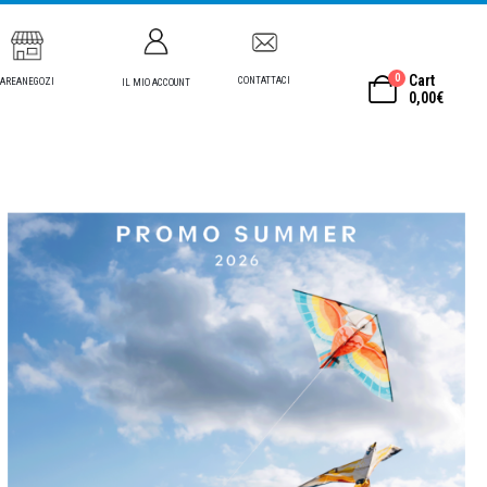
0
Cart
CONTATTACI
AREANEGOZI
IL MIO ACCOUNT
0,00
€