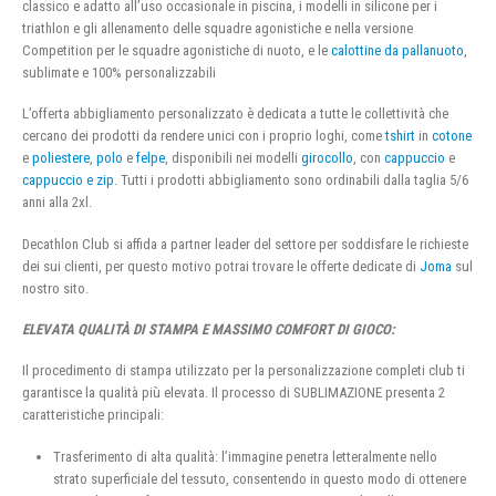
classico e adatto all’uso occasionale in piscina, i modelli in silicone per i
triathlon e gli allenamento delle squadre agonistiche e nella versione
Competition per le squadre agonistiche di nuoto, e le
calottine da pallanuoto
,
sublimate e 100% personalizzabili
L’offerta abbigliamento personalizzato è dedicata a tutte le collettività che
cercano dei prodotti da rendere unici con i proprio loghi, come
tshirt
in
cotone
e
poliestere
,
polo
e
felpe
, disponibili nei modelli
girocollo
, con
cappuccio
e
cappuccio e zip
. Tutti i prodotti abbigliamento sono ordinabili dalla taglia 5/6
anni alla 2xl.
Decathlon Club si affida a partner leader del settore per soddisfare le richieste
dei sui clienti, per questo motivo potrai trovare le offerte dedicate di
Joma
sul
nostro sito.
ELEVATA QUALITÀ DI STAMPA E MASSIMO COMFORT DI GIOCO:
Il procedimento di stampa utilizzato per la personalizzazione completi club ti
garantisce la qualità più elevata. Il processo di SUBLIMAZIONE presenta 2
caratteristiche principali:
Trasferimento di alta qualità: l’immagine penetra letteralmente nello
strato superficiale del tessuto, consentendo in questo modo di ottenere