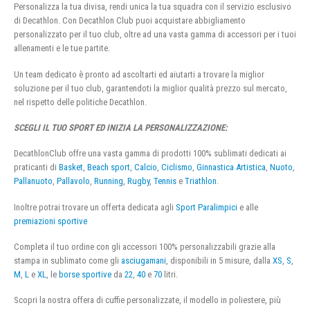
Personalizza la tua divisa, rendi unica la tua squadra con il servizio esclusivo
di Decathlon. Con Decathlon Club puoi acquistare abbigliamento
personalizzato per il tuo club, oltre ad una vasta gamma di accessori per i tuoi
allenamenti e le tue partite.
Un team dedicato è pronto ad ascoltarti ed aiutarti a trovare la miglior
soluzione per il tuo club, garantendoti la miglior qualità prezzo sul mercato,
nel rispetto delle politiche Decathlon.
SCEGLI IL TUO SPORT ED INIZIA LA PERSONALIZZAZIONE:
DecathlonClub offre una vasta gamma di prodotti 100% sublimati dedicati ai
praticanti di
Basket
,
Beach sport
,
Calcio
,
Ciclismo
,
Ginnastica Artistica
,
Nuoto
,
Pallanuoto
,
Pallavolo
,
Running
,
Rugby
,
Tennis
e
Triathlon
.
Inoltre potrai trovare un offerta dedicata agli
Sport Paralimpici
e alle
premiazioni sportive
Completa il tuo ordine con gli accessori 100% personalizzabili grazie alla
stampa in sublimato come gli
asciugamani
, disponibili in 5 misure, dalla
XS
,
S
,
M
,
L
e
XL
, le
borse sportive
da
22
,
40
e
70
litri.
Scopri la nostra offera di cuffie personalizzate, il modello in poliestere, più