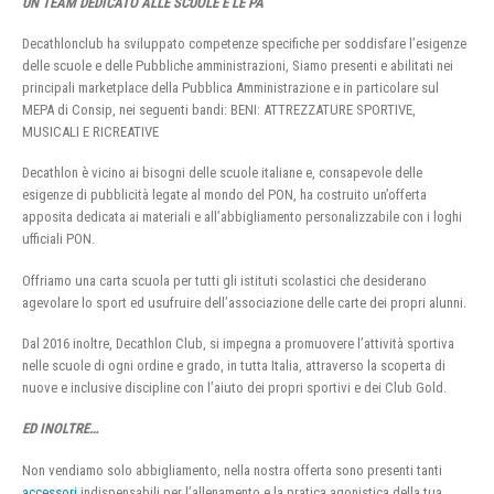
UN TEAM DEDICATO ALLE SCUOLE E LE PA
Decathlonclub ha sviluppato competenze specifiche per soddisfare l’esigenze
delle scuole e delle Pubbliche amministrazioni, Siamo presenti e abilitati nei
principali marketplace della Pubblica Amministrazione e in particolare sul
MEPA di Consip, nei seguenti bandi: BENI: ATTREZZATURE SPORTIVE,
MUSICALI E RICREATIVE
Decathlon è vicino ai bisogni delle scuole italiane e, consapevole delle
esigenze di pubblicità legate al mondo del PON, ha costruito un’offerta
apposita dedicata ai materiali e all’abbigliamento personalizzabile con i loghi
ufficiali PON.
Offriamo una carta scuola per tutti gli istituti scolastici che desiderano
agevolare lo sport ed usufruire dell’associazione delle carte dei propri alunni.
Dal 2016 inoltre, Decathlon Club, si impegna a promuovere l’attività sportiva
nelle scuole di ogni ordine e grado, in tutta Italia, attraverso la scoperta di
nuove e inclusive discipline con l’aiuto dei propri sportivi e dei Club Gold.
ED INOLTRE…
Non vendiamo solo abbigliamento, nella nostra offerta sono presenti tanti
accessori
indispensabili per l’allenamento e la pratica agonistica della tua