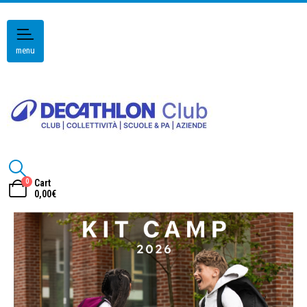
menu
0
Cart
0,00
€