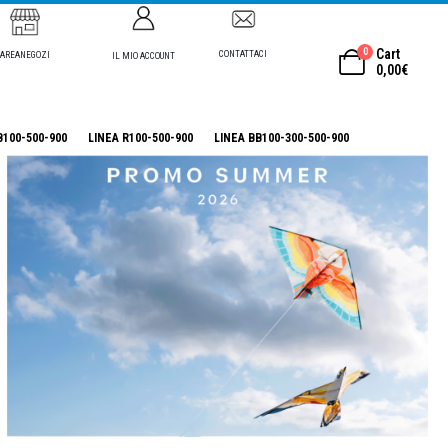
0
Cart
CONTATTACI
AREANEGOZI
IL MIO ACCOUNT
0,00
€
B100-500-900
LINEA R100-500-900
LINEA BB100-300-500-900