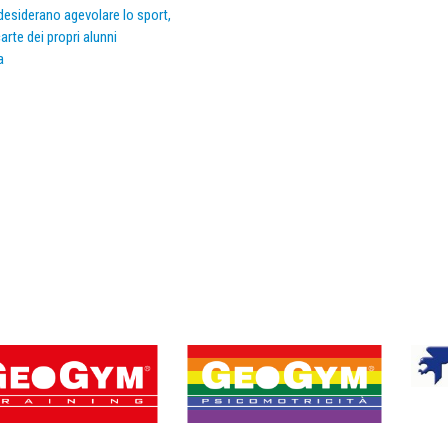
e desiderano agevolare lo sport,
arte dei propri alunni
a