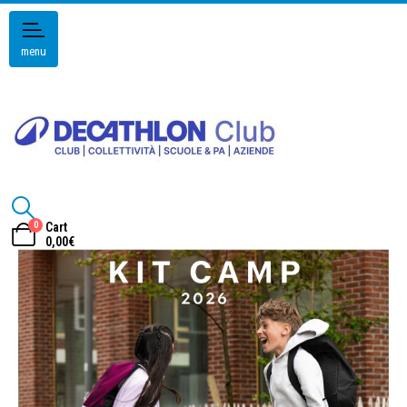
menu
0
Cart
0,00
€