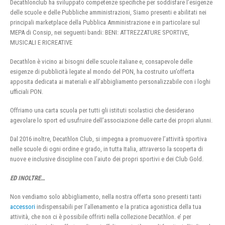
Decathlonclub ha sviluppato competenze specifiche per soddisfare l’esigenze
delle scuole e delle Pubbliche amministrazioni, Siamo presenti e abilitati nei
principali marketplace della Pubblica Amministrazione e in particolare sul
MEPA di Consip, nei seguenti bandi: BENI: ATTREZZATURE SPORTIVE,
MUSICALI E RICREATIVE
Decathlon è vicino ai bisogni delle scuole italiane e, consapevole delle
esigenze di pubblicità legate al mondo del PON, ha costruito un’offerta
apposita dedicata ai materiali e all’abbigliamento personalizzabile con i loghi
ufficiali PON.
Offriamo una carta scuola per tutti gli istituti scolastici che desiderano
agevolare lo sport ed usufruire dell’associazione delle carte dei propri alunni.
Dal 2016 inoltre, Decathlon Club, si impegna a promuovere l’attività sportiva
nelle scuole di ogni ordine e grado, in tutta Italia, attraverso la scoperta di
nuove e inclusive discipline con l’aiuto dei propri sportivi e dei Club Gold.
ED INOLTRE…
Non vendiamo solo abbigliamento, nella nostra offerta sono presenti tanti
accessori
indispensabili per l’allenamento e la pratica agonistica della tua
attività, che non ci è possibile offrirti nella collezione Decathlon. e’ per