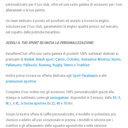
personalizzato per il tuo club, oltre ad una vasta gamma di accessori per i tuoi
allenamenti e le tue partite.
Un team dedicato è pronto ad ascoltarti ed aiutarti a trovare la miglior
soluzione per il tuo club, garantendoti la miglior qualità prezzo sul mercato,
nel rispetto delle politiche Decathlon.
SCEGLI IL TUO SPORT ED INIZIA LA PERSONALIZZAZIONE:
DecathlonClub offre una vasta gamma di prodotti 100% sublimati dedicati ai
praticanti di
Basket
,
Beach sport
,
Calcio
,
Ciclismo
,
Ginnastica Artistica
,
Nuoto
,
Pallanuoto
,
Pallavolo
,
Running
,
Rugby
,
Tennis
e
Triathlon
.
Inoltre potrai trovare un offerta dedicata agli
Sport Paralimpici
e alle
premiazioni sportive
Completa il tuo ordine con gli accessori 100% personalizzabili grazie alla
stampa in sublimato come gli
asciugamani
, disponibili in 5 misure, dalla
XS
,
S
,
M
,
L
e
XL
, le
borse sportive
da
22
,
40
e
70
litri.
Scopri la nostra offera di cuffie personalizzate, il modello in poliestere, più
classico e adatto all’uso occasionale in piscina, i modelli in silicone per i
triathlon e gli allenamento delle squadre agonistiche e nella versione