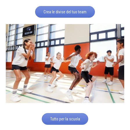
Crea le divise del tuo team
Tutto per la scuola