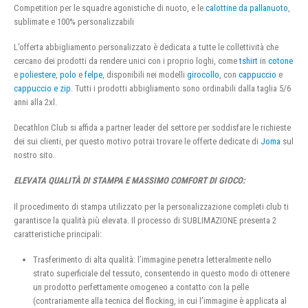
Competition per le squadre agonistiche di nuoto, e le
calottine da pallanuoto
,
sublimate e 100% personalizzabili
L’offerta abbigliamento personalizzato è dedicata a tutte le collettività che
cercano dei prodotti da rendere unici con i proprio loghi, come
tshirt
in
cotone
e
poliestere
,
polo
e
felpe
, disponibili nei modelli
girocollo
, con
cappuccio
e
cappuccio e zip
. Tutti i prodotti abbigliamento sono ordinabili dalla taglia 5/6
anni alla 2xl.
Decathlon Club si affida a partner leader del settore per soddisfare le richieste
dei sui clienti, per questo motivo potrai trovare le offerte dedicate di
Joma
sul
nostro sito.
ELEVATA QUALITÀ DI STAMPA E MASSIMO COMFORT DI GIOCO:
Il procedimento di stampa utilizzato per la personalizzazione completi club ti
garantisce la qualità più elevata. Il processo di SUBLIMAZIONE presenta 2
caratteristiche principali:
Trasferimento di alta qualità: l’immagine penetra letteralmente nello
strato superficiale del tessuto, consentendo in questo modo di ottenere
un prodotto perfettamente omogeneo a contatto con la pelle
(contrariamente alla tecnica del flocking, in cui l’immagine è applicata al